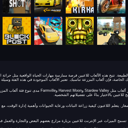
بالطبيعة. تتيح هذه الألعاب للاعبين فرصة ممارسة مهارات الحياة الواقعية مثل حراثة ا
الخاصة، فإن ألعاب المزرعة تناسبك. تعتبر الألعاب الموجودة في هذه الفئة وسيلة م
تأتي ألعاب المزرعة في مجموعة واسعة من الأساليب والميكانيك
للاعبين بالاختيار بناءً على تفضيلاتهم الشخصية.
لصغار. يتعلم اللاعبون كيفية زراعة النباتات ورعاية الحيوانات وأهمية إدارة الوقت، 
. تسمح الميزات عبر الإنترنت للاعبين بزيارة مزارع بعضهم البعض والتجارة والعمل ف