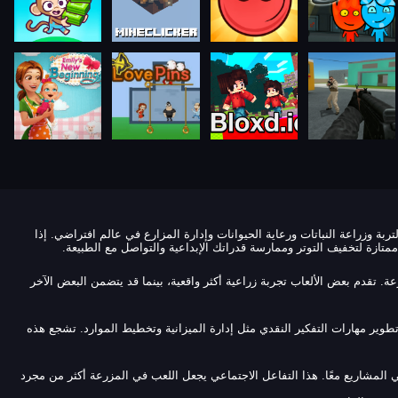
لتربة وزراعة النباتات ورعاية الحيوانات وإدارة المزارع في عالم افتراضي. إذا
متازة لتخفيف التوتر وممارسة قدراتك الإبداعية والتواصل مع الطبيعة.
ا المختلفة. تظهر ألعاب مثل Stardew Valley وHarvest Moon وFarmville مدى تنوع فئة ألعاب المزرعة. تقدم بعض الألعاب تجربة زراعية أكثر واقعية، بينما قد يتضمن البعض الآخر
مع تطوير مهارات التفكير النقدي مثل إدارة الميزانية وتخطيط الموارد. تشجع هذه
ي المشاريع معًا. هذا التفاعل الاجتماعي يجعل اللعب في المزرعة أكثر من مجرد