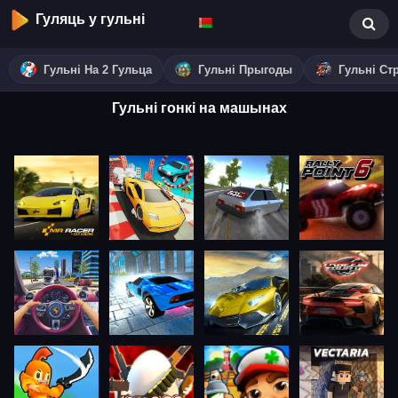
Гуляць у гульні
Гульні На 2 Гульца
Гульні Прыгоды
Гульні Ст
Гульні гонкі на машынах