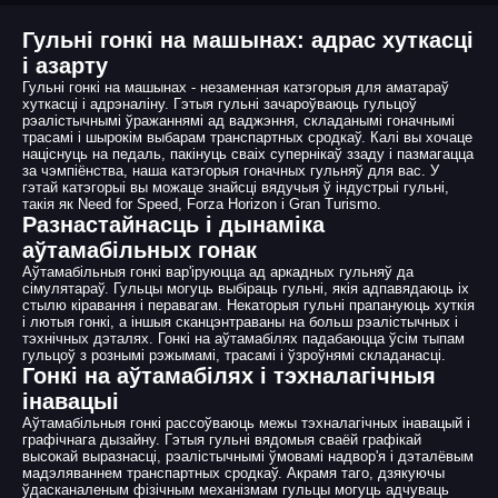
Гульні гонкі на машынах: адрас хуткасці
і азарту
Гульні гонкі на машынах - незаменная катэгорыя для аматараў
хуткасці і адрэналіну. Гэтыя гульні зачароўваюць гульцоў
рэалістычнымі ўражаннямі ад ваджэння, складанымі гоначнымі
трасамі і шырокім выбарам транспартных сродкаў. Калі вы хочаце
націснуць на педаль, пакінуць сваіх супернікаў ззаду і пазмагацца
за чэмпіёнства, наша катэгорыя гоначных гульняў для вас. У
гэтай катэгорыі вы можаце знайсці вядучыя ў індустрыі гульні,
такія як Need for Speed, Forza Horizon і Gran Turismo.
Разнастайнасць і дынаміка
аўтамабільных гонак
Аўтамабільныя гонкі вар'іруюцца ад аркадных гульняў да
сімулятараў. Гульцы могуць выбіраць гульні, якія адпавядаюць іх
стылю кіравання і перавагам. Некаторыя гульні прапануюць хуткія
і лютыя гонкі, а іншыя сканцэнтраваны на больш рэалістычных і
тэхнічных дэталях. Гонкі на аўтамабілях падабаюцца ўсім тыпам
гульцоў з рознымі рэжымамі, трасамі і ўзроўнямі складанасці.
Гонкі на аўтамабілях і тэхналагічныя
інавацыі
Аўтамабільныя гонкі рассоўваюць межы тэхналагічных інавацый і
графічнага дызайну. Гэтыя гульні вядомыя сваёй графікай
высокай выразнасці, рэалістычнымі ўмовамі надвор'я і дэталёвым
мадэляваннем транспартных сродкаў. Акрамя таго, дзякуючы
ўдасканаленым фізічным механізмам гульцы могуць адчуваць