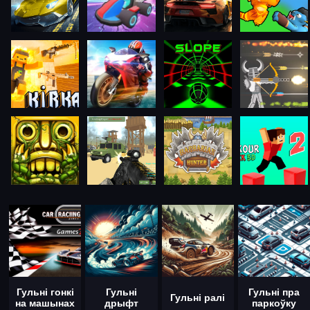
Гульні гонкі
Гульні
Гульні пра
Гульні ралі
на машынах
дрыфт
паркоўку