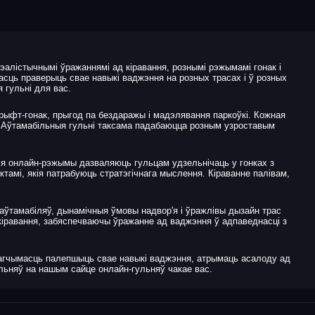
рэалістычнымі ўражаннямі ад кіравання, рознымі рэжымамі гонак і
сць праверыць свае навыкі ваджэння на розных трасах і ў розных
 гульні для вас.
дрыфт-гонак, прыгод па бездаражы і мадэлявання паркоўкі. Кожная
і. Аўтамабільныя гульні таксама падабаюцца розным узроставым
кія онлайн-рэжымы дазваляюць гульцам удзельнічаць у гонках з
тамі, якія патрабуюць стратэгічнага мыслення. Кіраванне палівам,
 аўтамабіляў, дынамічныя ўмовы надвор'я і ўражлівы дызайн трас
кіравання, забяспечваючы ўражанне ад ваджэння ў адпаведнасці з
магчымасць палепшыць свае навыкі ваджэння, атрымаць асалоду ад
ульняў на нашым сайце онлайн-гульняў чакае вас.