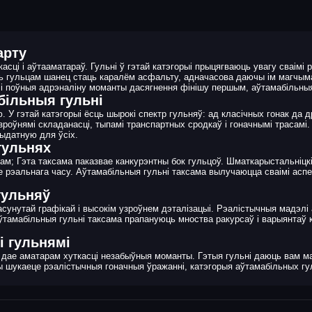
арту
сці і аўтааматараў. Гульні ў гэтай катэгорыі прыцягваюць увагу сваімі 
 гульцам шанец стаць каралём асфальту, адначасова даючы ім магчыма
ы і поўныя адрэналіну моманты дасягнення фінішу першым, аўтамабільныя
більныя гульні
 У гэтай катэгорыі ёсць шырокі спектр гульняў: ад класічных гонак да 
зроўнямі складанасці, тыпамі транспартных сродкаў і гоначнымі трасам
рыдатную для ўсіх.
гульнях
нам; Гэта таксама паказвае канкурэнтны бок гульцоў. Шматкарыстальніц
е рэальнага часу. Аўтамабільныя гульні таксама вылучаюцца сваімі аспек
гульняў
сунутай графікай і высокім узроўнем дэталізацыі. Рэалістычныя мадэлі
амабільныя гульні таксама прапануюць мноства ракурсаў і варыянтаў 
і гульнямі
і дае аматарам хуткасці незабыўныя моманты. Гэтыя гульні даюць вам 
 вы шукаеце рэалістычныя гоначныя ўражанні, катэгорыя аўтамабільных г