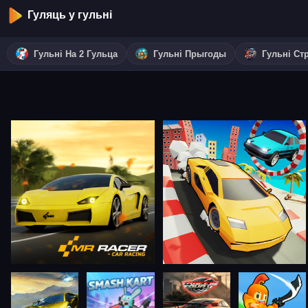
Гуляць у гульні
Гульні На 2 Гульца
Гульні Прыгоды
Гульні Ст