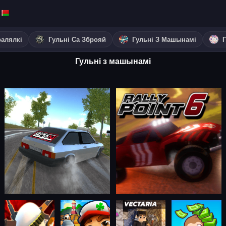
ралялкі
Гульні Са Зброяй
Гульні З Машынамі
Гульні з машынамі