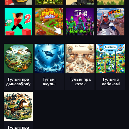
Гульні пра
Гульні
Гульні пра
Гульні з
дыназаўраў
акулы
котак
сабакамі
Гульні пра