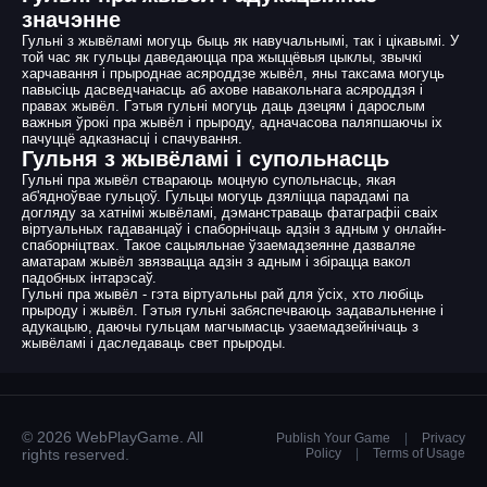
значэнне
Гульні з жывёламі могуць быць як навучальнымі, так і цікавымі. У
той час як гульцы даведаюцца пра жыццёвыя цыклы, звычкі
харчавання і прыроднае асяроддзе жывёл, яны таксама могуць
павысіць дасведчанасць аб ахове навакольнага асяроддзя і
правах жывёл. Гэтыя гульні могуць даць дзецям і дарослым
важныя ўрокі пра жывёл і прыроду, адначасова паляпшаючы іх
пачуццё адказнасці і спачування.
Гульня з жывёламі і супольнасць
Гульні пра жывёл ствараюць моцную супольнасць, якая
аб'ядноўвае гульцоў. Гульцы могуць дзяліцца парадамі па
догляду за хатнімі жывёламі, дэманстраваць фатаграфіі сваіх
віртуальных гадаванцаў і спаборнічаць адзін з адным у онлайн-
спаборніцтвах. Такое сацыяльнае ўзаемадзеянне дазваляе
аматарам жывёл звязвацца адзін з адным і збірацца вакол
падобных інтарэсаў.
Гульні пра жывёл - гэта віртуальны рай для ўсіх, хто любіць
прыроду і жывёл. Гэтыя гульні забяспечваюць задавальненне і
адукацыю, даючы гульцам магчымасць узаемадзейнічаць з
жывёламі і даследаваць свет прыроды.
© 2026 WebPlayGame. All
Publish Your Game
|
Privacy
rights reserved.
Policy
|
Terms of Usage