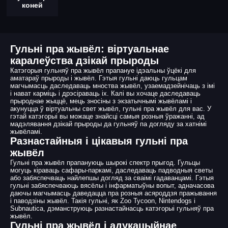
коней
Гульні пра жывёл: віртуальнае
каралеўства дзікай прыроды
Катэгорыя гульняў пра жывёл прапануе ідэальны ўцёкі для
аматараў прыроды і жывёл. Гэтыя гульні даюць гульцам
магчымасць даследаваць мноства жывёл, узаемадзейнічаць з імі
і нават карміць і дрэсіраваць іх. Калі вы хочаце даследаваць
прыроднае жыццё, мець зносіны з экзатычнымі жывёламі і
акунуцца ў віртуальны свет жывёл, гульні пра жывёл для вас. У
гэтай катэгорыі вы можаце знайсці самыя розныя ўражанні, ад
мадэлявання дзікай прыроды да гульняў па догляду за хатнімі
жывёламі.
Разнастайныя і цікавыя гульні пра
жывёл
Гульні пра жывёл прапануюць шырокі спектр прыгод. Гульцы
могуць кіраваць сафары-паркамі, даследаваць падводныя светы
або забяспечваць найлепшы догляд за сваімі гадаванцамі. Гэтыя
гульні забяспечваюць вясёлы і інфарматыўны вопыт, адначасова
даючы магчымасць даведацца пра розныя асяроддзя пражывання
і паводзіны жывёл. Такія гульні, як Zoo Tycoon, Nintendogs і
Subnautica, дэманструюць разнастайнасць катэгорыі гульняў пра
жывёл.
Гульні пра жывёл і адукацыйнае