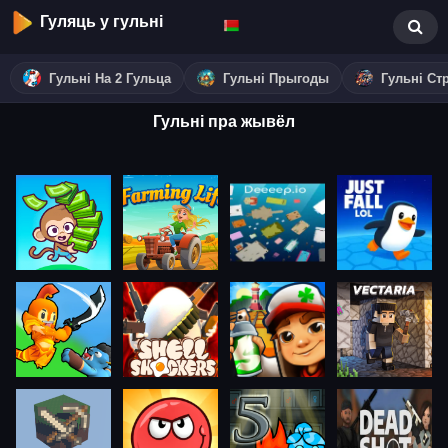
Гуляць у гульні
Гульні На 2 Гульца
Гульні Прыгоды
Гульні Ст
Гульні пра жывёл