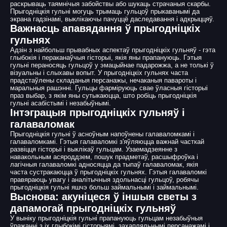
раскрываць таямнічыя забойствы або шукаць страчаныя скарбы.
Прыгодніцкія гульні могуць трымаць гульцоў прыкаванымі да
экрана гадзінамі, выклікаючы пачуццё даследавання і адкрыццяў.
Важнасць апавядання ў прыгодніцкіх
гульнях
Адзін з найбольш прывабных аспектаў прыгодніцкіх гульняў - гэта
глыбокія і пераканаўчыя гісторыі, якія яны прапануюць. Гэтыя
гульні пераносяць гульцоў у эмацыйнае падарожжа, а не толькі ў
візуальны і слыхавы вопыт. У прыгодніцкіх гульнях часта
прадстаўлены складаныя персанажы, нечаканыя павароты і
маральныя рашэнні. Гульцы фарміруюць свае ўласныя гісторыі
праз выбар, з якім яны сутыкаюцца, што робіць прыгодніцкія
гульні асабістымі і незабыўнымі.
Інтэграцыя прыгодніцкіх гульняў і
галаваломак
Прыгодніцкія гульні ў асноўным напоўнены галаваломкамі і
галаваломкамі. Гэтыя галаваломкі з'яўляюцца важнай часткай
развіцця гісторыі і выклікаў гульцам. Узаемадзеянне з
навакольным асяроддзем, пошук прадметаў, расшыфроўка і
лагічныя галаваломкі адносяцца да тыпаў галаваломак, якія
часта сустракаюцца ў прыгодніцкіх гульнях. Гэтыя галаваломкі
правяраюць увагу і аналітычныя здольнасці гульцоў, робячы
прыгодніцкія гульні яшчэ больш займальнымі і займальнымі.
Выснова: акуніцеся ў іншыя светы з
дапамогай прыгодніцкіх гульняў
У выніку прыгодніцкія гульні прапануюць гульцам незабыўныя
ўражанні з іх глыбокімі гісторыямі, захапляльнымі персанажамі і