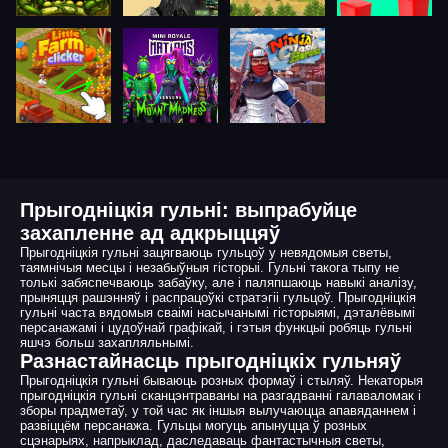
Прыгодніцкія гульні: выпрабуйце
захапленне ад адкрыццяў
Прыгодніцкія гульні зацягваюць гульцоў у невядомыя светы,
таямнічыя месцы і незабыўныя гісторыі. Гульні такога тыпу не
толькі забяспечваюць забаўку, але і паляпшаюць навыкі аналізу,
прыняцця рашэнняў і распрацоўкі стратэгіі гульцоў. Прыгодніцкія
гульні часта вядомыя сваімі насычанымі гісторыямі, дэталёвымі
персанажамі і цудоўнай графікай, і гэтыя функцыі робяць гульні
яшчэ больш захапляльнымі.
Разнастайнасць прыгодніцкіх гульняў
Прыгодніцкія гульні бываюць розных формаў і стыляў. Некаторыя
прыгодніцкія гульні сканцэнтраваны на разгадванні галаваломак і
зборы прадметаў, у той час як іншыя вылучаюцца апавяданнем і
развіццём персанажа. Гульцы могуць апынуцца ў розных
сцэнарыях, напрыклад, даследаваць фантастычныя светы,