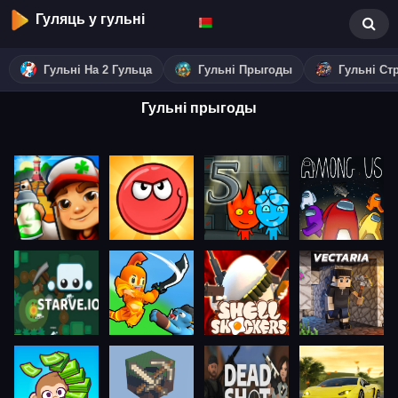
Гуляць у гульні
Гульні На 2 Гульца
Гульні Прыгоды
Гульні Ст
Гульні прыгоды