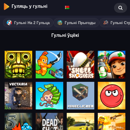
Гуляць у гульні
Гульні На 2 Гульца
Гульні Прыгоды
Гульні Ст
Гульні ўцёкі