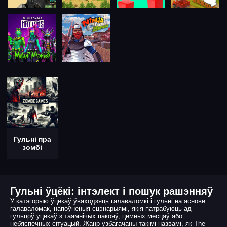
Гульні пра
зомбі
Гульні ўцёкі: інтэлект і пошук рашэнняў
У катэгорыю ўцёкаў ўваходзяць галаваломкі і гульні на аснове
галаваломак, напоўненыя сцэнарыямі, якія патрабуюць ад
гульцоў уцёкаў з таямнічых пакояў, цёмных месцаў або
небяспечных сітуацый. Жанр узбагачаны такімі назвамі, як The