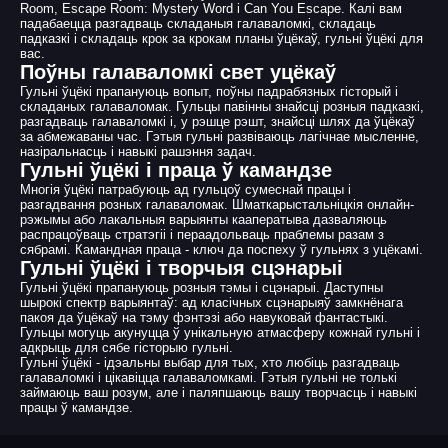
Room, Escape Room: Mystery Word і Can You Escape. Калі вам
падабаецца разгадваць складаныя галаваломкі, складаць
падказкі і складаць крок за крокам планы ўцёкаў, гульні ўцёкі для
вас.
Поўны галаваломкі свет уцёкаў
Гульні ўцёкі прапануюць вопыт, поўны падрабязных гісторый і
складаных галаваломак. Гульцы павінны знайсці розныя падказкі,
разгадваць галаваломкі і, у рэшце рэшт, знайсці шлях да ўцёкаў
за абмежаваны час. Гэтыя гульні развіваюць лагічнае мысленне,
назіральнасць і навыкі рашэння задач.
Гульні ўцёкі і праца ў камандзе
Многія ўцёкі патрабуюць ад гульцоў сумеснай працы і
разгадвання розных галаваломак. Шматкарыстальніцкія онлайн-
рэжымы або лакальныя варыянты кааператыва дазваляюць
распрацоўваць стратэгіі і пераадольваць праблемы разам з
сябрамі. Камандная праца - ключ да поспеху ў гульнях з уцёкамі.
Гульні ўцёкі і творчыя сцэнарыі
Гульні ўцёкі прапануюць розныя тэмы і сцэнарыі. Даступны
шырокі спектр варыянтаў: ад класічных сцэнарыяў замкнёнага
пакоя да ўцёкаў на тэму фэнтэзі або навуковай фантастыкі.
Гульцы могуць акунуцца ў унікальную атмасферу кожнай гульні і
адкрыць для сябе гісторыю гульні.
Гульні ўцёкі - ідэальны выбар для тых, хто любіць разгадваць
галаваломкі і цікавіцца галаваломкамі. Гэтыя гульні не толькі
займаюць ваш розум, але і паляпшаюць вашу творчасць і навыкі
працы ў камандзе.