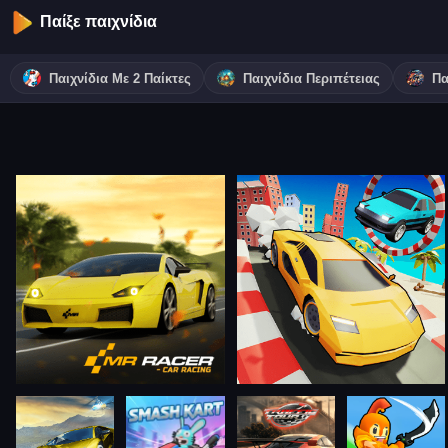
Παίξε παιχνίδια
Παιχνίδια Με 2 Παίκτες
Παιχνίδια Περιπέτειας
Πα