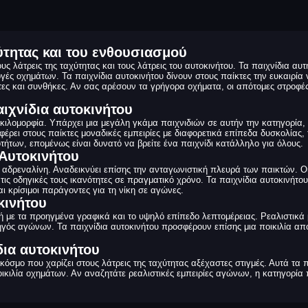
ύτητας και του ενθουσιασμού
υς λάτρεις της ταχύτητας και τους λάτρεις του αυτοκινήτου. Τα παιχνίδια αυ
πιλογές οχημάτων. Τα παιχνίδια αυτοκινήτου δίνουν στους παίκτες την ευκαιρ
ίστες και συνθήκες. Αν σας αρέσουν τα γρήγορα οχήματα, οι απότομες στροφέ
ιχνίδια αυτοκινήτου
ικιλομορφία. Υπάρχει μια μεγάλη γκάμα παιχνιδιών σε αυτήν την κατηγορία, 
έρει στους παίκτες μοναδικές εμπειρίες με διαφορετικά επίπεδα δυσκολίας,
οτήτων, επομένως είναι δυνατό να βρείτε ένα παιχνίδι κατάλληλο για όλους.
 Αυτοκινήτου
ην αδρεναλίνη. Αναδεικνύει επίσης την ανταγωνιστική πλευρά των παικτών. 
ις οδηγικές τους ικανότητες σε πραγματικό χρόνο. Τα παιχνίδια αυτοκινήτου
ι κρίσιμοι παράγοντες για τη νίκη σε αγώνες.
κινήτου
ή με τα προηγμένα γραφικά και το υψηλό επίπεδο λεπτομέρειας. Ρεαλιστικά
δηγός αγώνων. Τα παιχνίδια αυτοκινήτου προσφέρουν επίσης μια ποικιλία απ
ια αυτοκινήτου
σμο που χαρίζει στους λάτρεις της ταχύτητας αξέχαστες στιγμές. Αυτά τα πα
ικιλία οχημάτων. Αν αναζητάτε ρεαλιστικές εμπειρίες αγώνων, η κατηγορία 