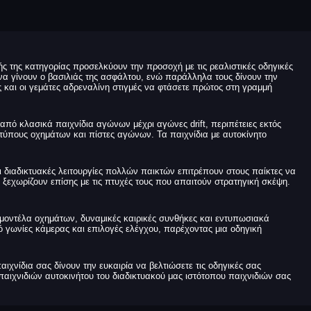
τής της κατηγορίας προσελκύουν την προσοχή με τις ρεαλιστικές οδηγικές
ία να γίνουν ο βασιλιάς της ασφάλτου, ενώ παράλληλα τους δίνουν την
ς και οι γεμάτες αδρεναλίνη στιγμές να φτάσετε πρώτος στη γραμμή
από κλασικά παιχνίδια αγώνων μέχρι αγώνες drift, περιπέτειες εκτός
 τύπους οχημάτων και πίστες αγώνων. Τα παιχνίδια με αυτοκίνητο
Οι διαδικτυακές λειτουργίες πολλών παικτών επιτρέπουν στους παίκτες να
 ξεχωρίζουν επίσης με τις πτυχές τους που απαιτούν στρατηγική σκέψη.
 μοντέλα οχημάτων, δυναμικές καιρικές συνθήκες και εντυπωσιακά
ό γωνίες κάμερας και επιλογές ελέγχου, παρέχοντας μια οδηγική
ιχνίδια σας δίνουν την ευκαιρία να βελτιώσετε τις οδηγικές σας
παιχνιδιών αυτοκινήτου του διαδικτυακού μας ιστότοπου παιχνιδιών σας