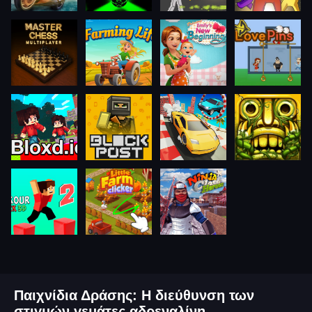
Παιχνίδια Δράσης: Η διεύθυνση των
στιγμών γεμάτες αδρεναλίνη