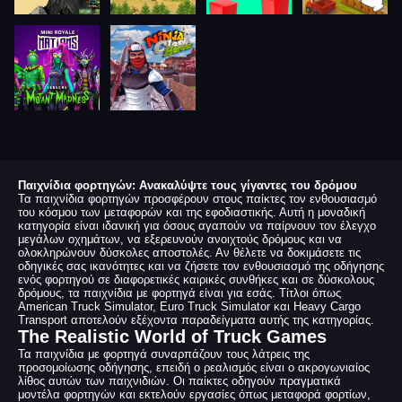
Παιχνίδια φορτηγών: Ανακαλύψτε τους γίγαντες του δρόμου
Τα παιχνίδια φορτηγών προσφέρουν στους παίκτες τον ενθουσιασμό
του κόσμου των μεταφορών και της εφοδιαστικής. Αυτή η μοναδική
κατηγορία είναι ιδανική για όσους αγαπούν να παίρνουν τον έλεγχο
μεγάλων οχημάτων, να εξερευνούν ανοιχτούς δρόμους και να
ολοκληρώνουν δύσκολες αποστολές. Αν θέλετε να δοκιμάσετε τις
οδηγικές σας ικανότητες και να ζήσετε τον ενθουσιασμό της οδήγησης
ενός φορτηγού σε διαφορετικές καιρικές συνθήκες και σε δύσκολους
δρόμους, τα παιχνίδια με φορτηγά είναι για εσάς. Τίτλοι όπως
American Truck Simulator, Euro Truck Simulator και Heavy Cargo
Transport αποτελούν εξέχοντα παραδείγματα αυτής της κατηγορίας.
The Realistic World of Truck Games
Τα παιχνίδια με φορτηγά συναρπάζουν τους λάτρεις της
προσομοίωσης οδήγησης, επειδή ο ρεαλισμός είναι ο ακρογωνιαίος
λίθος αυτών των παιχνιδιών. Οι παίκτες οδηγούν πραγματικά
μοντέλα φορτηγών και εκτελούν εργασίες όπως μεταφορά φορτίων,