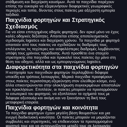
στάθμευση και διαχείριση καυσίμων. Αυτά τα παιχνίδια παρέχουν
επίσης την ευκαιρία να εξερευνήσουν διαφορετικές γεωγραφικές
περιοχές και τοπία, δίνοντας στους παίκτες μια αξέχαστη εμπειρία
ταξιδιού.
Παιχνίδια φορτηγών και Στρατηγικός
Σχεδιασμός
Για να είσαι επιτυχημένος οδηγός φορτηγού, δεν αρκεί μόνο να έχεις
καλές οδηγικές δεξιότητες. Απαιτείται επίσης αποτελεσματικός
σχεδιασμός logistics και διαχείριση χρόνου. Τα παιχνίδια με φορτηγά
απαιτούν από τους παίκτες να σχεδιάζουν τις διαδρομές τους,
επιλέγοντας τις ταχύτερες και ασφαλέστερες διαδρομές λαμβάνοντας
υπόψη τους χρόνους παράδοσης. Αυτό προσθέτει ένα στοιχείο
στρατηγικής στα παιχνίδια και προκαλεί τους παίκτες όχι μόνο στη
θέση του οδηγού, αλλά και ως εμπειρογνώμονες logistics.
Διαφορετικότητα στα παιχνίδια φορτηγών
Η κατηγορία των παιχνιδιών φορτηγών περιλαμβάνει διάφορα
υποείδη και τρόπους λειτουργίας. Μερικά παιχνίδια προσφέρουν
στους παίκτες περισσότερη εξερεύνηση στον ελεύθερο κόσμο, ενώ
άλλα επικεντρώνονται στην ολοκλήρωση συγκεκριμένων αποστολών
και προκλήσεων. Επιπλέον, οι παίκτες μπορούν να προσαρμόσουν
το εσωτερικό του φορτηγού, να εξοπλίσουν τα οχήματά τους με
διάφορα αξεσουάρ και ακόμη και να ξεκινήσουν τη δική τους
μεταφορική εταιρεία.
Παιχνίδια φορτηγών και κοινότητα
Τα παιχνίδια φορτηγών έχουν μεγάλη βάση θαυμαστών και μια
ενεργή διαδικτυακή κοινότητα. Οι παίκτες μπορούν να μοιράζονται
συμβουλές και στρατηγικές, να επιδεικνύουν τα προσαρμοσμένα
φορτηγά τους και να ανταγωνίζονται μεταξύ τους σε λειτουργίες