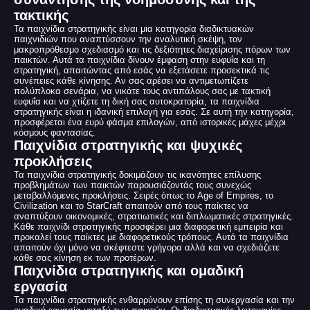
τακτικής
Τα παιχνίδια στρατηγικής είναι μια κατηγορία διαδικτυακών
παιχνιδιών που αναπτύσσουν την αναλυτική σκέψη, τον
μακροπρόθεσμο σχεδιασμό και τις δεξιότητες διαχείρισης πόρων των
παικτών. Αυτά τα παιχνίδια δίνουν έμφαση στην ευφυΐα και τη
στρατηγική, απαιτώντας από εσάς να εξετάσετε προσεκτικά τις
συνέπειες κάθε κίνησης. Αν σας αρέσει να αντιμετωπίζετε
πολύπλοκα σενάρια, να νικάτε τους αντιπάλους σας με τακτική
ευφυΐα και να χτίζετε τη δική σας αυτοκρατορία, τα παιχνίδια
στρατηγικής είναι η ιδανική επιλογή για εσάς. Σε αυτή την κατηγορία,
προσφέρεται ένα ευρύ φάσμα επιλογών, από ιστορικές μάχες μέχρι
κόσμους φαντασίας.
Παιχνίδια στρατηγικής και ψυχικές
προκλήσεις
Τα παιχνίδια στρατηγικής δοκιμάζουν τις ικανότητες επίλυσης
προβλημάτων των παικτών παρουσιάζοντάς τους συνεχώς
μεταβαλλόμενες προκλήσεις. Σειρές όπως το Age of Empires, το
Civilization και το StarCraft απαιτούν από τους παίκτες να
αναπτύξουν οικονομικές, στρατιωτικές και διπλωματικές στρατηγικές.
Κάθε παιχνίδι στρατηγικής προσφέρει μια διαφορετική εμπειρία και
προκαλεί τους παίκτες με διαφορετικούς τρόπους. Αυτά τα παιχνίδια
απαιτούν όχι μόνο να σκέφτεστε γρήγορα αλλά και να σχεδιάζετε
κάθε σας κίνηση εκ των προτέρων.
Παιχνίδια στρατηγικής και ομαδική
εργασία
Τα παιχνίδια στρατηγικής ενθαρρύνουν επίσης τη συνεργασία και την