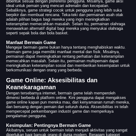
dibentuk sesuai dengan preferensi pengguna. Misalnya, game aksi
ideal untuk pemain yang mencari adrenalin dan kecepatan.
Sebaliknya, game strategi cocok untuk pengguna yang lebih suka
berpikir dan membuat rencana. Teka-teki dan permainan asah otak
adalah pilihan bagus bagi mereka yang ingin meningkatkan
keterampilan memecahkan masalah. Selain itu, permainan olahraga
menawarkan alternatif digital bagi mereka yang menyukai olahraga
seperti sepak bola dan bola basket.
Manfaat Bermain Game
Mengejar bermain game bukan hanya tentang menghabiskan waktu.
Bermain game juga memiliki manfaat mental dan fisik. Misalnya,
permainan dapat meningkatkan rentang perhatian dan keterampilan
memecahkan masalah. Selain itu, permainan multipemain dapat
meningkatkan keterampilan sosial dan memberikan kesempatan untuk
berkomunikasi dengan orang yang berbeda.
Game Online: Aksesibilitas dan
Keanekaragaman
Dengan tersebarnya internet, bermain game telah memperoleh
dimensi berbeda di platform online. Kini pengguna dapat mengakses
game online kapan pun mereka mau, dari kenyamanan rumah mereka,
dan bersaing dengan pemain dari seluruh dunia. Aksesibilitas ini telah
mempercepat perkembangan industri game dan memperkaya
pengalaman pengguna.
Kesimpulan: Pentingnya Bermain Game
Akibatnya, seruan untuk bermain telah menjadi aktivitas yang sangat
diperlukan bagi banyak orang di dunia modern. Beragam kategori