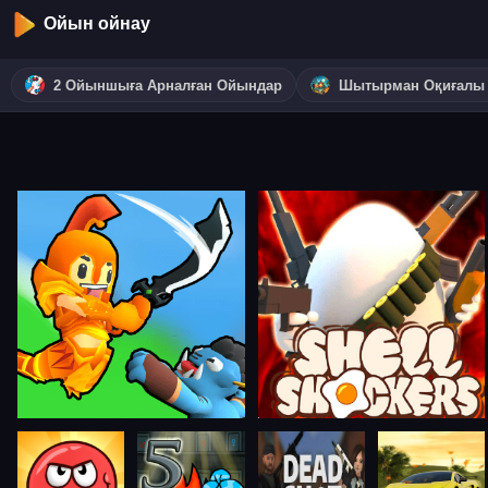
Ойын ойнау
2 Ойыншыға Арналған Ойындар
Шытырман Оқиғалы