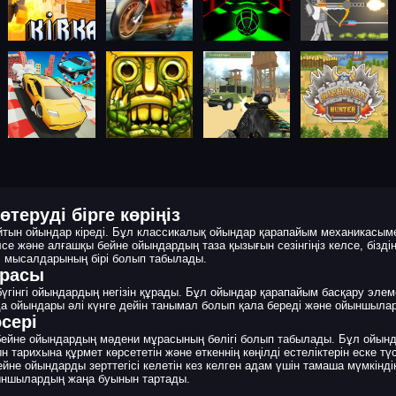
теруді бірге көріңіз
тын ойындар кіреді. Бұл классикалық ойындар қарапайым механикасыме
лсе және алғашқы бейне ойындардың таза қызығын сезінгіңіз келсе, біздің
л мысалдарының бірі болып табылады.
ұрасы
үгінгі ойындардың негізін құрады. Бұл ойындар қарапайым басқару элеме
 ойындары әлі күнге дейін танымал болып қала береді және ойыншылар
сері
ар бейне ойындардың мәдени мұрасының бөлігі болып табылады. Бұл ойы
арихына құрмет көрсететін және өткеннің көңілді естеліктерін еске түс
бейне ойындарды зерттегісі келетін кез келген адам үшін тамаша мүмкін
йыншылардың жаңа буынын тартады.