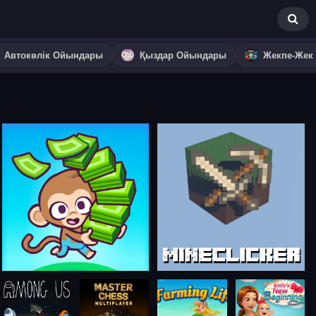
Автокөлік Ойындары
Қыздар Ойындары
Жекпе-Жек