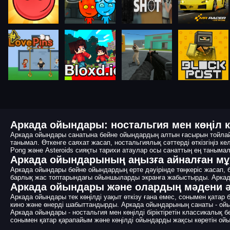
Аркада ойындары: ностальгия мен көңіл кө
Аркада ойындары санатына бейне ойындардың алтын ғасырын тойлай
танымал. Өткенге саяхат жасап, ностальгиялық сәттерді өткізгіңіз ке
Pong және Asteroids сияқты тарихи атаулар осы санаттың ең таныма
Аркада ойындарының аңызға айналған м
Аркада ойындары бейне ойындардың ерте дәуірінде төңкеріс жасап, б
барлық жас топтарындағы ойыншыларды экранға жабыстырды. Аркада
Аркада ойындары және олардың мәдени ә
Аркада ойындары тек көңілді уақыт өткізу ғана емес, сонымен қат
кино және өнерді шабыттандырды. Аркада ойындарының санаты - ойын т
Аркада ойындары - ностальгия мен көңілді біріктіретін классикалық 
сонымен қатар қарапайым және көңілді ойындарды жақсы көретін о