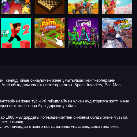
н, көңілді ойын ойнауымен және ұмытылмас кейіпкерлерімен
 Atari ойындары санаты сізге арналған. Space Invaders, Pac-Man,
нттерімен және түсінікті геймплеймен үлкен аудиторияға жетті және
дың ескі және жаңа буындарына ұнайды.
ндар 1980 жылдардағы поп-мәдениетпен синоним болды және музыка,
іретін жинақ.
дік. Бұл ойындар өткенге ностальгияны ұнататындарды ғана емес,