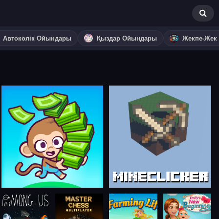
Автокөлік Ойындары
Қыздар Ойындары
Жекпе-Жек