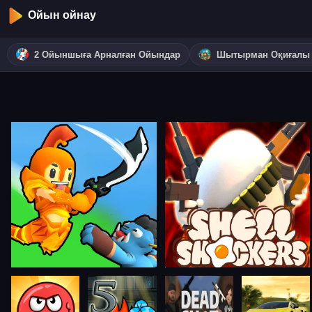
Ойын ойнау
2 Ойыншыға Арналған Ойындар
Шытырман Оқиғалы