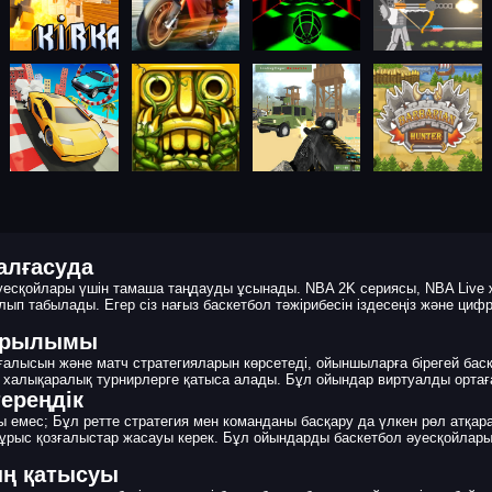
алғасуда
есқойлары үшін тамаша таңдауды ұсынады. NBA 2K сериясы, NBA Live ж
п табылады. Егер сіз нағыз баскетбол тәжірибесін іздесеңіз және цифр
құрылымы
лысын және матч стратегияларын көрсетеді, ойыншыларға бірегей баск
 халықаралық турнирлерге қатыса алады. Бұл ойындар виртуалды ортаға
ереңдік
 емес; Бұл ретте стратегия мен команданы басқару да үлкен рөл атқ
ыс қозғалыстар жасауы керек. Бұл ойындарды баскетбол әуесқойлары 
ың қатысуы