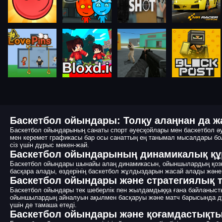
Баскетбол ойындары: Толқу алаңнан да ж
Баскетбол ойындарының санаты спорт әуесқойлары мен баскетбол әу
мен керемет графикасы бар осы санаттың ең танымал мысалдары болы
сіз үшін дұрыс мекен-жай.
Баскетбол ойындарының динамикалық 
Баскетбол ойындары шынайы алаң динамикасын, ойыншылардың қозға
басқара алады, өздерінің баскетбол жұлдыздарын жасай алады және
Баскетбол ойындары және стратегиялық т
Баскетбол ойындары тек шеберлік пен жылдамдыққа ғана байланысты
ойыншылардың айналуын ақылмен басқаруы және матч барысында дұр
үшін де тамаша етеді.
Баскетбол ойындары және қоғамдастықт