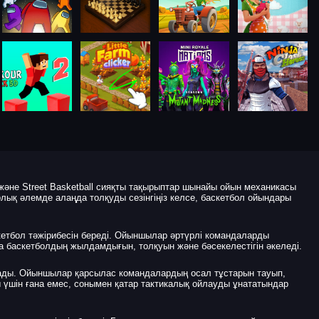
әне Street Basketball сияқты тақырыптар шынайы ойын механикасы
лық әлемде алаңда толқуды сезінгіңіз келсе, баскетбол ойындары
етбол тәжірибесін береді. Ойыншылар әртүрлі командаларды
 баскетболдың жылдамдығын, толқуын және бәсекелестігін әкеледі.
арады. Ойыншылар қарсылас командалардың осал тұстарын тауып,
үшін ғана емес, сонымен қатар тактикалық ойлауды ұнататындар