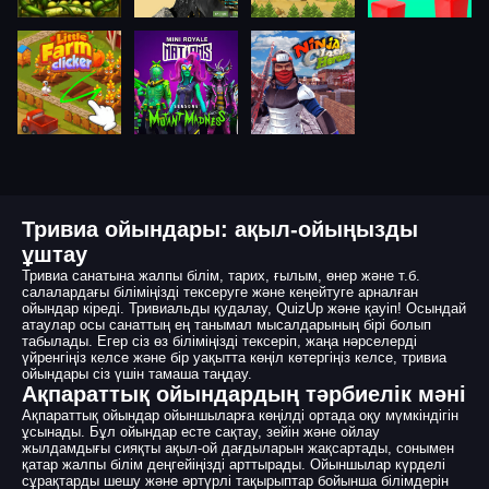
Тривиа ойындары: ақыл-ойыңызды
ұштау
Тривиа санатына жалпы білім, тарих, ғылым, өнер және т.б.
салалардағы біліміңізді тексеруге және кеңейтуге арналған
ойындар кіреді. Тривиальды қудалау, QuizUp және қауіп! Осындай
атаулар осы санаттың ең танымал мысалдарының бірі болып
табылады. Егер сіз өз біліміңізді тексеріп, жаңа нәрселерді
үйренгіңіз келсе және бір уақытта көңіл көтергіңіз келсе, тривиа
ойындары сіз үшін тамаша таңдау.
Ақпараттық ойындардың тәрбиелік мәні
Ақпараттық ойындар ойыншыларға көңілді ортада оқу мүмкіндігін
ұсынады. Бұл ойындар есте сақтау, зейін және ойлау
жылдамдығы сияқты ақыл-ой дағдыларын жақсартады, сонымен
қатар жалпы білім деңгейіңізді арттырады. Ойыншылар күрделі
сұрақтарды шешу және әртүрлі тақырыптар бойынша білімдерін