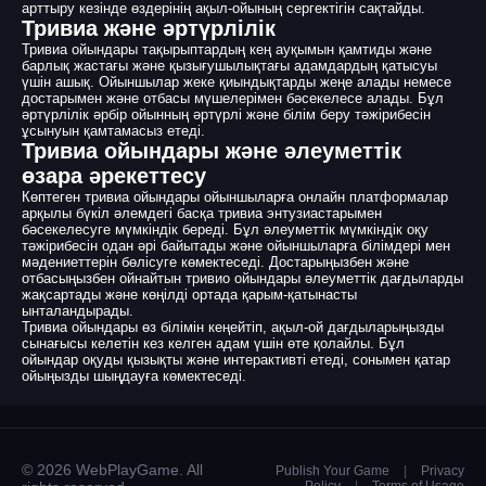
арттыру кезінде өздерінің ақыл-ойының сергектігін сақтайды.
Тривиа және әртүрлілік
Тривиа ойындары тақырыптардың кең ауқымын қамтиды және
барлық жастағы және қызығушылықтағы адамдардың қатысуы
үшін ашық. Ойыншылар жеке қиындықтарды жеңе алады немесе
достарымен және отбасы мүшелерімен бәсекелесе алады. Бұл
әртүрлілік әрбір ойынның әртүрлі және білім беру тәжірибесін
ұсынуын қамтамасыз етеді.
Тривиа ойындары және әлеуметтік
өзара әрекеттесу
Көптеген тривиа ойындары ойыншыларға онлайн платформалар
арқылы бүкіл әлемдегі басқа тривиа энтузиастарымен
бәсекелесуге мүмкіндік береді. Бұл әлеуметтік мүмкіндік оқу
тәжірибесін одан әрі байытады және ойыншыларға білімдері мен
мәдениеттерін бөлісуге көмектеседі. Достарыңызбен және
отбасыңызбен ойнайтын тривио ойындары әлеуметтік дағдыларды
жақсартады және көңілді ортада қарым-қатынасты
ынталандырады.
Тривиа ойындары өз білімін кеңейтіп, ақыл-ой дағдыларыңызды
сынағысы келетін кез келген адам үшін өте қолайлы. Бұл
ойындар оқуды қызықты және интерактивті етеді, сонымен қатар
ойыңызды шыңдауға көмектеседі.
© 2026 WebPlayGame. All
Publish Your Game
|
Privacy