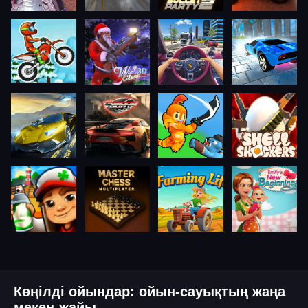
Көңілді ойындар: ойын-сауықтың жаңа
мекен-жайы