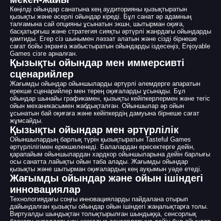
Көңілді ойындар санатына кең аудиторияны қызықтыратын
қызықты және әсерлі ойындар кіреді. Бұл санат әр адамның
талғамына сай опцияны ұсынатын экшн, шытырман оқиға,
басқатырғыш және стратегия сияқты әртүрлі жанрдағы ойындарды
қамтиды. Егер сіз шынымен ләззат алатын және сізді бірнеше
сағат бойы экранға жабыстыратын ойындарды іздесеңіз, Enjoyable
Games сізге арналған.
Қызықты ойындар мен иммерсивті
сценарийлер
Жағымды ойындар ойыншыларды әртүрлі әлемдерге апаратын
ерекше сценарийлер мен терең оқиғаларды ұсынады. Бұл
ойындар шынайы графикамен, қызықты кейіпкерлермен және тегіс
ойын механикасымен жабдықталған. Ойыншылар әр ойын
ұсынатын бай оқиғаға және кейіпкердің дамуына бірнеше сағат
жұмсайды.
Қызықты ойындар мен әртүрлілік
Ойыншылардың барлық түрін қызықтыратын Tasteful Games
әртүрлілігімен ерекшеленеді. Балалардан ересектерге дейін,
қарапайым ойыншылардан хардкор ойыншыларына дейін барлығы
осы санатта лайықты ойын таба алады. Жағымды ойындар
қызықты және шытырман оқиғалардың кең ауқымын уәде етеді.
Жағымды ойындар және ойын ішіндегі
инновациялар
Технологиядағы соңғы инновацияларды пайдалана отырып
дайындалған қызықты ойындар ойын ішіндегі жаңалықтарға толы.
Виртуалды шындықтан толықтырылған шындыққа, сенсорлық