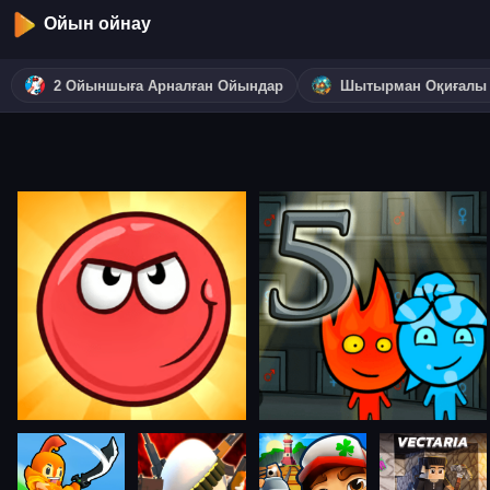
Ойын ойнау
2 Ойыншыға Арналған Ойындар
Шытырман Оқиғалы