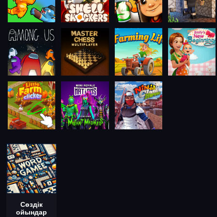
Сөздік
ойындар