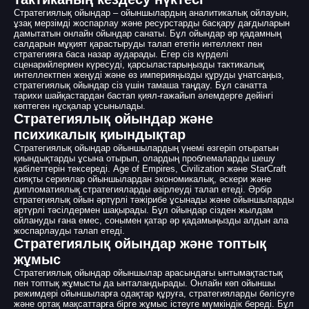
Стратегиялық ойындар – ойыншылардың аналитикалық ойлауын,
ұзақ мерзімді жоспарлау және ресурстарды басқару дағдыларын
дамытатын онлайн ойындар санаты. Бұл ойындар әр қадамның
салдарын мұқият қарастыруды талап ететін интеллект пен
стратегияға баса назар аударады. Егер сіз күрделі
сценарийлермен күресуді, қарсыластарыңызды тактикалық
интеллектпен жеңуді және өз империяңызды құруды ұнатсаңыз,
стратегиялық ойындар сіз үшін тамаша таңдау. Бұл санатта
тарихи шайқастардан бастап қиял-ғажайып әлемдерге дейінгі
көптеген нұсқалар ұсынылады.
Стратегиялық ойындар және
психикалық қиындықтар
Стратегиялық ойындар ойыншылардың үнемі өзгеріп отыратын
қиындықтарды ұсына отырып, олардың проблемаларды шешу
қабілеттерін тексереді. Age of Empires, Civilization және StarCraft
сияқты сериялар ойыншылардан экономикалық, әскери және
дипломатиялық стратегияларды әзірлеуді талап етеді. Әрбір
стратегиялық ойын әртүрлі тәжірибе ұсынады және ойыншыларды
әртүрлі тәсілдермен шақырады. Бұл ойындар сізден жылдам
ойлануды ғана емес, сонымен қатар әр қадамыңызды алдын ала
жоспарлауды талап етеді.
Стратегиялық ойындар және топтық
жұмыс
Стратегиялық ойындар ойыншылар арасындағы ынтымақтастық
пен топтық жұмысты да ынталандырады. Онлайн көп ойыншы
режимдері ойыншыларға одақтар құруға, стратегияларды бөлісуге
және ортақ мақсаттарға бірге жұмыс істеуге мүмкіндік береді. Бұл