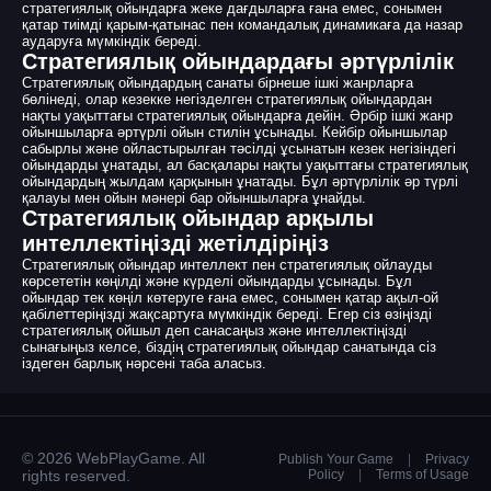
стратегиялық ойындарға жеке дағдыларға ғана емес, сонымен
қатар тиімді қарым-қатынас пен командалық динамикаға да назар
аударуға мүмкіндік береді.
Стратегиялық ойындардағы әртүрлілік
Стратегиялық ойындардың санаты бірнеше ішкі жанрларға
бөлінеді, олар кезекке негізделген стратегиялық ойындардан
нақты уақыттағы стратегиялық ойындарға дейін. Әрбір ішкі жанр
ойыншыларға әртүрлі ойын стилін ұсынады. Кейбір ойыншылар
сабырлы және ойластырылған тәсілді ұсынатын кезек негізіндегі
ойындарды ұнатады, ал басқалары нақты уақыттағы стратегиялық
ойындардың жылдам қарқынын ұнатады. Бұл әртүрлілік әр түрлі
қалауы мен ойын мәнері бар ойыншыларға ұнайды.
Стратегиялық ойындар арқылы
интеллектіңізді жетілдіріңіз
Стратегиялық ойындар интеллект пен стратегиялық ойлауды
көрсететін көңілді және күрделі ойындарды ұсынады. Бұл
ойындар тек көңіл көтеруге ғана емес, сонымен қатар ақыл-ой
қабілеттеріңізді жақсартуға мүмкіндік береді. Егер сіз өзіңізді
стратегиялық ойшыл деп санасаңыз және интеллектіңізді
сынағыңыз келсе, біздің стратегиялық ойындар санатында сіз
іздеген барлық нәрсені таба аласыз.
© 2026 WebPlayGame. All
Publish Your Game
|
Privacy
rights reserved.
Policy
|
Terms of Usage