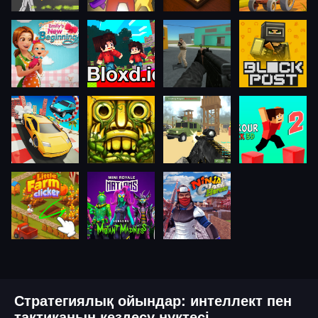
Стратегиялық ойындар: интеллект пен
тактиканың кездесу нүктесі