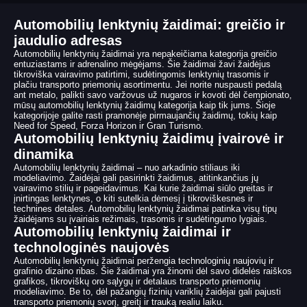
Automobilių lenktynių žaidimai: greičio ir
jaudulio adresas
Automobilių lenktynių žaidimai yra nepakeičiama kategorija greičio
entuziastams ir adrenalino mėgėjams. Šie žaidimai žavi žaidėjus
tikroviška vairavimo patirtimi, sudėtingomis lenktynių trasomis ir
plačiu transporto priemonių asortimentu. Jei norite nuspausti pedalą
ant metalo, palikti savo varžovus už nugaros ir kovoti dėl čempionato,
mūsų automobilių lenktynių žaidimų kategorija kaip tik jums. Šioje
kategorijoje galite rasti pramonėje pirmaujančių žaidimų, tokių kaip
Need for Speed, Forza Horizon ir Gran Turismo.
Automobilių lenktynių žaidimų įvairovė ir
dinamika
Automobilių lenktynių žaidimai – nuo arkadinio stiliaus iki
modeliavimo. Žaidėjai gali pasirinkti žaidimus, atitinkančius jų
vairavimo stilių ir pageidavimus. Kai kurie žaidimai siūlo greitas ir
įnirtingas lenktynes, o kiti sutelkia dėmesį į tikroviškesnes ir
technines detales. Automobilių lenktynių žaidimai patinka visų tipų
žaidėjams su įvairiais režimais, trasomis ir sudėtingumo lygiais.
Automobilių lenktynių žaidimai ir
technologinės naujovės
Automobilių lenktynių žaidimai peržengia technologinių naujovių ir
grafinio dizaino ribas. Šie žaidimai yra žinomi dėl savo didelės raiškos
grafikos, tikroviškų oro sąlygų ir detalaus transporto priemonių
modeliavimo. Be to, dėl pažangių fizinių variklių žaidėjai gali pajusti
transporto priemonių svorį, greitį ir trauką realiu laiku.