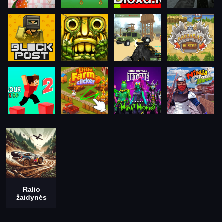
Ralio
žaidynės