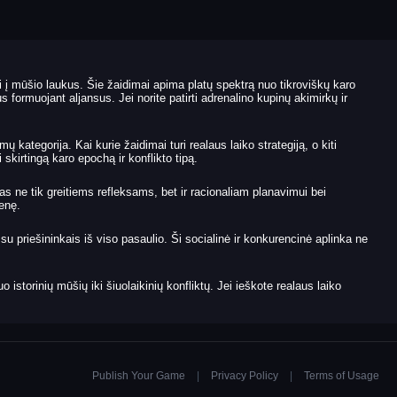
iai į mūšio laukus. Šie žaidimai apima platų spektrą nuo tikroviškų karo
 formuojant aljansus. Jei norite patirti adrenalino kupinų akimirkų ir
ų kategorija. Kai kurie žaidimai turi realaus laiko strategiją, o kiti
skirtingą karo epochą ir konflikto tipą.
 ne tik greitiems refleksams, bet ir racionaliam planavimui bei
menę.
u priešininkais iš viso pasaulio. Ši socialinė ir konkurencinė aplinka ne
istorinių mūšių iki šiuolaikinių konfliktų. Jei ieškote realaus laiko
Publish Your Game
|
Privacy Policy
|
Terms of Usage