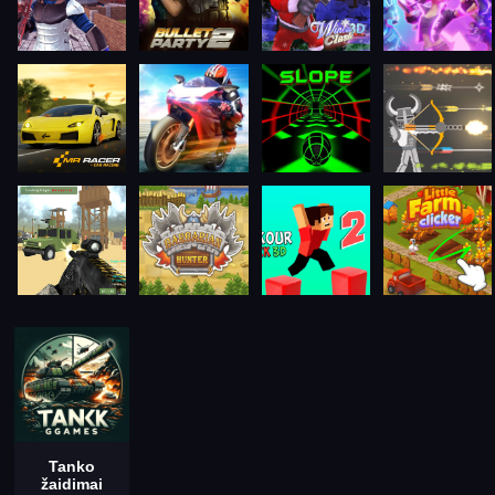
Tanko
žaidimai