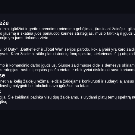
dėžė
tiniai įgūdžiai ir greito sprendimų priėmimo gebėjimai, įtraukiant žaidėjus gil
jausmą ir skatina juos panaudoti karines strategijas, mūšio taktiką ir įgūdžius
rija yra jums tinkama vieta.
of Duty“, „Battlefield“ ir „Total War“ serijos parodo, kokia įvairi yra karo žaidim
os. Karo žaidimai siūlo platų istorinių fonų spektrą, kiekvienas iš jų atspindi 
mo ir komandinio darbo įgūdžius. Šiuose žaidimuose didelis dėmesys skiriamas
trategijas, rasti silpnąsias priešo vietas ir efektyviai dislokuoti savo kariuo
se
iniai kelių žaidėjų režimai leidžia žaidėjams konkuruoti ir sudaryti aljansus s
limybę palyginti bei tobulinti savo įgūdžius su kitais.
s
ija. Šie žaidimai patinka visų tipų žaidėjams, siūlydami platų temų spektrą nuo 
jūsų.