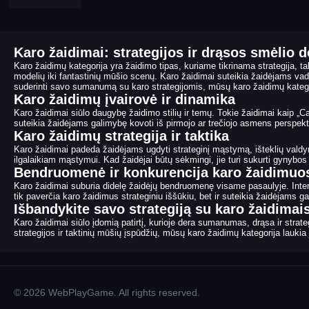
Karo žaidimai: strategijos ir drąsos smėlio 
Karo žaidimų kategorija yra žaidimo tipas, kuriame tikrinama strategija, tak
modelių iki fantastinių mūšio scenų. Karo žaidimai suteikia žaidėjams vado 
suderinti savo sumanumą su karo strategijomis, mūsų karo žaidimų katego
Karo žaidimų įvairovė ir dinamika
Karo žaidimai siūlo daugybę žaidimo stilių ir temų. Tokie žaidimai kaip „Call 
suteikia žaidėjams galimybę kovoti iš pirmojo ar trečiojo asmens perspektyv
Karo žaidimų strategija ir taktika
Karo žaidimai padeda žaidėjams ugdyti strateginį mąstymą, išteklių valdy
ilgalaikiam mąstymui. Kad žaidėjai būtų sėkmingi, jie turi sukurti gynybos s
Bendruomenė ir konkurencija karo žaidimuo
Karo žaidimai suburia didelę žaidėjų bendruomenę visame pasaulyje. Internet
tik paverčia karo žaidimus strateginiu iššūkiu, bet ir suteikia žaidėjams ga
Išbandykite savo strategiją su karo žaidimai
Karo žaidimai siūlo įdomią patirtį, kurioje dera sumanumas, drąsa ir strateg
strategijos ir taktinių mūšių įspūdžių, mūsų karo žaidimų kategorija laukia 
© 2026 WebPlayGame. All rights reserved.