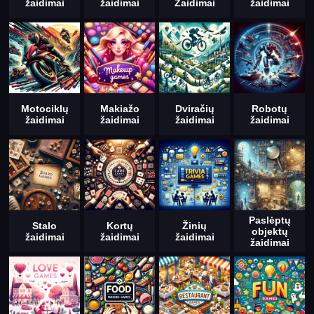
žaidimai
žaidimai
Žaidimai
žaidimai
Motociklų
Makiažo
Dviračių
Robotų
žaidimai
žaidimai
žaidimai
žaidimai
Paslėptų
Stalo
Kortų
Žinių
objektų
žaidimai
žaidimai
žaidimai
žaidimai