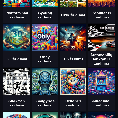
Platforminiai
Gyvūnų
Populiarūs
Ūkio žaidimai
žaidimai
žaidimai
žaidimai
Automobilių
Obby
3D žaidimai
FPS žaidimai
lenktynių
žaidimai
žaidimai
Stickman
Žvalgybos
Dėlionės
Arkadiniai
žaidimai
žaidimai
žaidimai
žaidimai