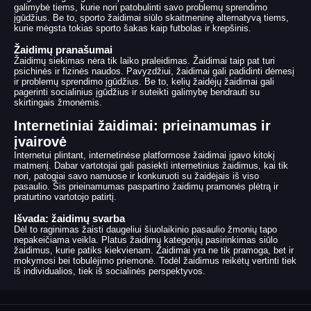
galimybė tiems, kurie nori patobulinti savo problemų sprendimo
įgūdžius. Be to, sporto žaidimai siūlo skaitmeninę alternatyvą tiems,
kurie mėgsta tokias sporto šakas kaip futbolas ir krepšinis.
Žaidimų pranašumai
Žaidimų siekimas nėra tik laiko praleidimas. Žaidimai taip pat turi
psichinės ir fizinės naudos. Pavyzdžiui, žaidimai gali padidinti dėmesį
ir problemų sprendimo įgūdžius. Be to, kelių žaidėjų žaidimai gali
pagerinti socialinius įgūdžius ir suteikti galimybę bendrauti su
skirtingais žmonėmis.
Internetiniai žaidimai: prieinamumas ir
įvairovė
Internetui plintant, internetinėse platformose žaidimai įgavo kitokį
matmenį. Dabar vartotojai gali pasiekti internetinius žaidimus, kai tik
nori, patogiai savo namuose ir konkuruoti su žaidėjais iš viso
pasaulio. Šis prieinamumas paspartino žaidimų pramonės plėtrą ir
praturtino vartotojo patirtį.
Išvada: žaidimų svarba
Dėl to raginimas žaisti daugeliui šiuolaikinio pasaulio žmonių tapo
nepakeičiama veikla. Platus žaidimų kategorijų pasirinkimas siūlo
žaidimus, kurie patiks kiekvienam. Žaidimai yra ne tik pramoga, bet ir
mokymosi bei tobulėjimo priemonė. Todėl žaidimus reikėtų vertinti tiek
iš individualios, tiek iš socialinės perspektyvos.