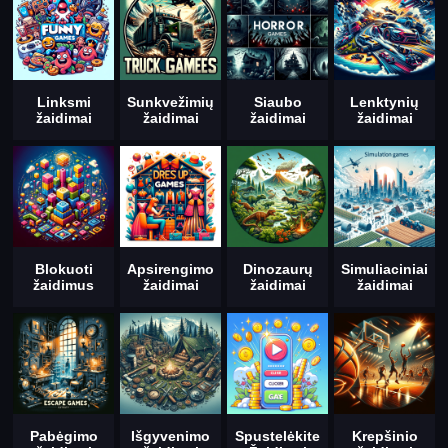
Linksmi
Sunkvežimių
Siaubo
Lenktynių
žaidimai
žaidimai
žaidimai
žaidimai
Blokuoti
Apsirengimo
Dinozaurų
Simuliaciniai
žaidimus
žaidimai
žaidimai
žaidimai
Pabėgimo
Išgyvenimo
Spustelėkite
Krepšinio