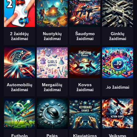
2 žaidėjų
Nuotykių
Šaudymo
Ginklų
žaidimai
žaidimai
žaidimai
žaidimai
Automobilių
Mergaičių
Kovos
.io žaidimai
žaidimai
žaidimai
žaidimai
Futbolo
Pelės
Klaviatūros
Veiksmo