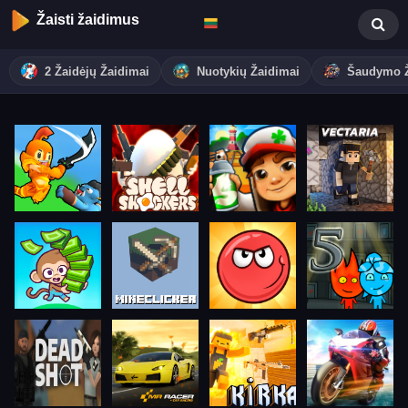
Žaisti žaidimus
2 Žaidėjų Žaidimai
Nuotykių Žaidimai
Šaudymo Ž