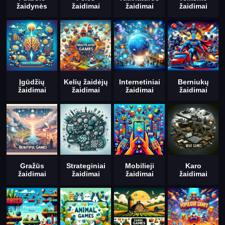
žaidynės
žaidimai
žaidimai
žaidimai
Įgūdžių
Kelių žaidėjų
Internetiniai
Berniukų
žaidimai
žaidimai
žaidimai
žaidimai
Gražūs
Strateginiai
Mobilieji
Karo
žaidimai
žaidimai
žaidimai
žaidimai