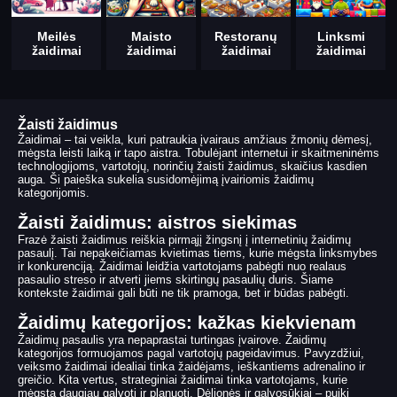
Meilės
Maisto
Restoranų
Linksmi
žaidimai
žaidimai
žaidimai
žaidimai
Žaisti žaidimus
Žaidimai – tai veikla, kuri patraukia įvairaus amžiaus žmonių dėmesį,
mėgsta leisti laiką ir tapo aistra. Tobulėjant internetui ir skaitmeninėms
technologijoms, vartotojų, norinčių žaisti žaidimus, skaičius kasdien
auga. Ši paieška sukelia susidomėjimą įvairiomis žaidimų
kategorijomis.
Žaisti žaidimus: aistros siekimas
Frazė žaisti žaidimus reiškia pirmąjį žingsnį į internetinių žaidimų
pasaulį. Tai nepakeičiamas kvietimas tiems, kurie mėgsta linksmybes
ir konkurenciją. Žaidimai leidžia vartotojams pabėgti nuo realaus
pasaulio streso ir atverti jiems skirtingų pasaulių duris. Šiame
kontekste žaidimai gali būti ne tik pramoga, bet ir būdas pabėgti.
Žaidimų kategorijos: kažkas kiekvienam
Žaidimų pasaulis yra nepaprastai turtingas įvairove. Žaidimų
kategorijos formuojamos pagal vartotojų pageidavimus. Pavyzdžiui,
veiksmo žaidimai idealiai tinka žaidėjams, ieškantiems adrenalino ir
greičio. Kita vertus, strateginiai žaidimai tinka vartotojams, kurie
mėgsta daugiau galvoti ir planuoti. Dėlionės ir galvosūkiai – puiki