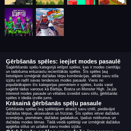
Ģērbšanās spēles: ieejiet modes pasaulē
Saģērbšanās spēļu kategorijā ietilpst spēles, kas ir modes cienītāju
un radošuma entuziastu iecienītākās spēles. Šīs spēles ļauj
lietotājiem izmēģināt dažādas tērpu kombinācijas, atklāt savu stila
izjūtu un radīt savas tendences modes pasaulē. Viens no
populārākajiem šīs kategorijas piemēriem ir spēles, kurās varat
saģērbt tādus varoņus kā Bārbija, Bratza un Monster High. Ja jūs
interesē modes pasaule un vēlaties izveidot savu stilu, ģērbšanās
spēles ir ideāla izvēle jums.
Krāsainā ģērbšanās spēļu pasaule
Ģērbšanās spēles ļauj spēlētājiem atraisīt savu iztēli, piedāvājot
dažādus tērpus, aksesuārus un frizūras. Šīs spēles ietver dažādus
scenārijus, piemēram, dažādus gadalaikus, īpašus notikumus un
dažādas modes tēmas. Tādā veidā spēlētāji var izmēģināt dažādus
apģērba stilus un uzlabot savu modes izjūtu.