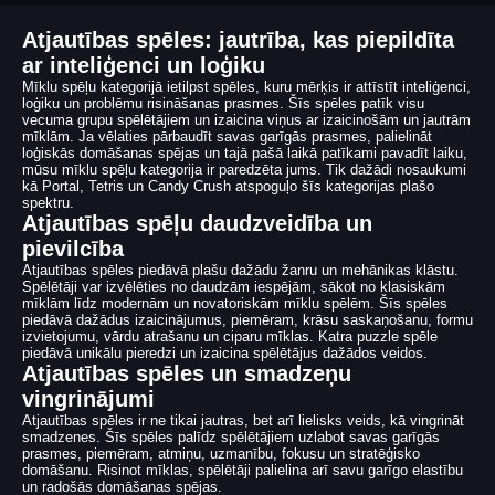
Atjautības spēles: jautrība, kas piepildīta
ar inteliģenci un loģiku
Mīklu spēļu kategorijā ietilpst spēles, kuru mērķis ir attīstīt inteliģenci,
loģiku un problēmu risināšanas prasmes. Šīs spēles patīk visu
vecuma grupu spēlētājiem un izaicina viņus ar izaicinošām un jautrām
mīklām. Ja vēlaties pārbaudīt savas garīgās prasmes, palielināt
loģiskās domāšanas spējas un tajā pašā laikā patīkami pavadīt laiku,
mūsu mīklu spēļu kategorija ir paredzēta jums. Tik dažādi nosaukumi
kā Portal, Tetris un Candy Crush atspoguļo šīs kategorijas plašo
spektru.
Atjautības spēļu daudzveidība un
pievilcība
Atjautības spēles piedāvā plašu dažādu žanru un mehānikas klāstu.
Spēlētāji var izvēlēties no daudzām iespējām, sākot no klasiskām
mīklām līdz modernām un novatoriskām mīklu spēlēm. Šīs spēles
piedāvā dažādus izaicinājumus, piemēram, krāsu saskaņošanu, formu
izvietojumu, vārdu atrašanu un ciparu mīklas. Katra puzzle spēle
piedāvā unikālu pieredzi un izaicina spēlētājus dažādos veidos.
Atjautības spēles un smadzeņu
vingrinājumi
Atjautības spēles ir ne tikai jautras, bet arī lielisks veids, kā vingrināt
smadzenes. Šīs spēles palīdz spēlētājiem uzlabot savas garīgās
prasmes, piemēram, atmiņu, uzmanību, fokusu un stratēģisko
domāšanu. Risinot mīklas, spēlētāji palielina arī savu garīgo elastību
un radošās domāšanas spējas.