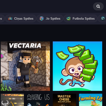
es
Cīņas Spēles
.io Spēles
Futbola Spēles