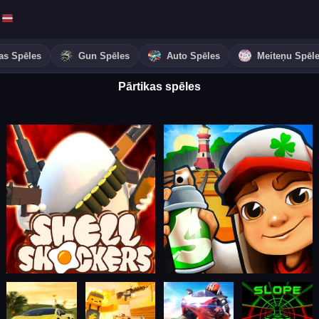
as Spēles
Gun Spēles
Auto Spēles
Meiteņu Spēl
Pārtikas spēles