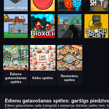
Ēdienu
Restorānu
gatavošanas
Kūku spēles
spēles
spēles
Ēdienu gatavošanas spēles: garšīgs piedzīv
Ēdienu gatavošanas spēļu kategorijā ir pieejamas dažādas spēles tiem,