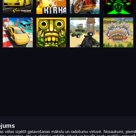
ojums
 kas vēlas izpētīt gatavošanas mākslu un radošumu virtuvē. Nosaukumi, pie