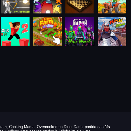
mēram, Cooking Mama, Overcooked un Diner Dash, parāda gan šīs