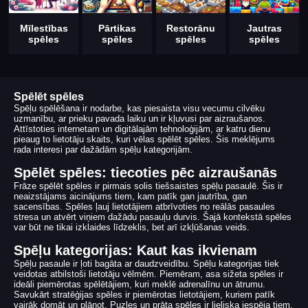
Mīlestības
Pārtikas
Restorānu
Jautras
spēles
spēles
spēles
spēles
Spēlēt spēles
Spēļu spēlēšana ir nodarbe, kas piesaista visu vecumu cilvēku
uzmanību, ar prieku pavada laiku un ir kļuvusi par aizraušanos.
Attīstoties internetam un digitālajām tehnoloģijām, ar katru dienu
pieaug to lietotāju skaits, kuri vēlas spēlēt spēles. Šis meklējums
rada interesi par dažādām spēļu kategorijām.
Spēlēt spēles: tiecoties pēc aizraušanās
Frāze spēlēt spēles ir pirmais solis tiešsaistes spēļu pasaulē. Šis ir
neaizstājams aicinājums tiem, kam patīk gan jautrība, gan
sacensības. Spēles ļauj lietotājiem atbrīvoties no reālās pasaules
stresa un atvērt viņiem dažādu pasauļu durvis. Šajā kontekstā spēles
var būt ne tikai izklaides līdzeklis, bet arī izkļūšanas veids.
Spēļu kategorijas: Kaut kas ikvienam
Spēļu pasaule ir ļoti bagāta ar daudzveidību. Spēļu kategorijas tiek
veidotas atbilstoši lietotāju vēlmēm. Piemēram, asa sižeta spēles ir
ideāli piemērotas spēlētājiem, kuri meklē adrenalīnu un ātrumu.
Savukārt stratēģijas spēles ir piemērotas lietotājiem, kuriem patīk
vairāk domāt un plānot. Puzles un prāta spēles ir lieliska iespēja tiem,