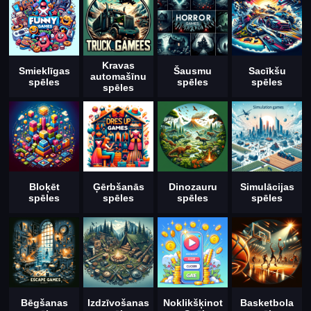
Kravas
Smieklīgas
Šausmu
Sacīkšu
automašīnu
spēles
spēles
spēles
spēles
Bloķēt
Ģērbšanās
Dinozauru
Simulācijas
spēles
spēles
spēles
spēles
Bēgšanas
Izdzīvošanas
Noklikšķinot
Basketbola