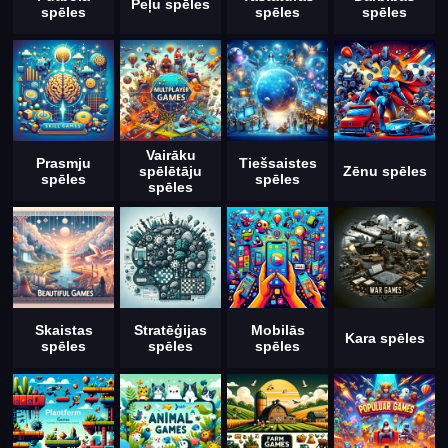
Peļu spēles
spēles
spēles
spēles
Vairāku
Prasmju
Tiešsaistes
spēlētāju
Zēnu spēles
spēles
spēles
spēles
Skaistas
Stratēģijas
Mobilās
Kara spēles
spēles
spēles
spēles