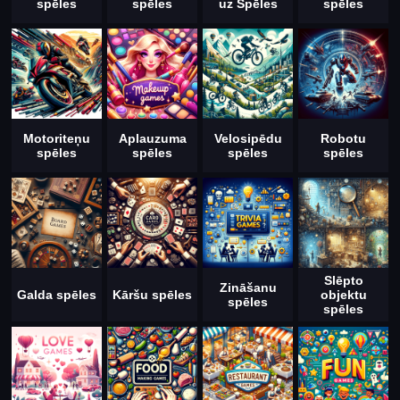
spēles
spēles
uz Spēles
spēles
Motoriteņu
Aplauzuma
Velosipēdu
Robotu
spēles
spēles
spēles
spēles
Slēpto
Zināšanu
Galda spēles
Kāršu spēles
objektu
spēles
spēles