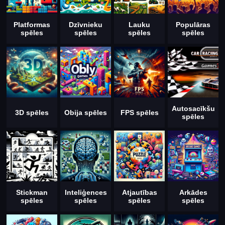
Platformas
Dzīvnieku
Lauku
Populāras
spēles
spēles
spēles
spēles
Autosacīkšu
3D spēles
Obija spēles
FPS spēles
spēles
Stickman
Inteliģences
Atjautības
Arkādes
spēles
spēles
spēles
spēles