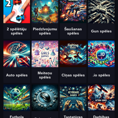
2 spēlētāju
Piedzīvojumu
Šaušanas
Gun spēles
spēles
spēles
spēles
Meiteņu
Auto spēles
Cīņas spēles
.io spēles
spēles
Futbola
Tastatūras
Darbības