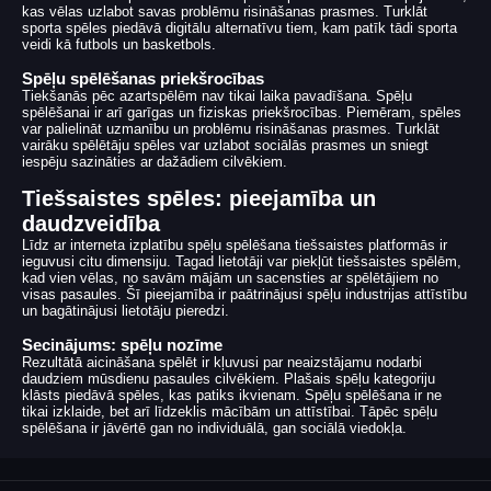
kas vēlas uzlabot savas problēmu risināšanas prasmes. Turklāt
sporta spēles piedāvā digitālu alternatīvu tiem, kam patīk tādi sporta
veidi kā futbols un basketbols.
Spēļu spēlēšanas priekšrocības
Tiekšanās pēc azartspēlēm nav tikai laika pavadīšana. Spēļu
spēlēšanai ir arī garīgas un fiziskas priekšrocības. Piemēram, spēles
var palielināt uzmanību un problēmu risināšanas prasmes. Turklāt
vairāku spēlētāju spēles var uzlabot sociālās prasmes un sniegt
iespēju sazināties ar dažādiem cilvēkiem.
Tiešsaistes spēles: pieejamība un
daudzveidība
Līdz ar interneta izplatību spēļu spēlēšana tiešsaistes platformās ir
ieguvusi citu dimensiju. Tagad lietotāji var piekļūt tiešsaistes spēlēm,
kad vien vēlas, no savām mājām un sacensties ar spēlētājiem no
visas pasaules. Šī pieejamība ir paātrinājusi spēļu industrijas attīstību
un bagātinājusi lietotāju pieredzi.
Secinājums: spēļu nozīme
Rezultātā aicināšana spēlēt ir kļuvusi par neaizstājamu nodarbi
daudziem mūsdienu pasaules cilvēkiem. Plašais spēļu kategoriju
klāsts piedāvā spēles, kas patiks ikvienam. Spēļu spēlēšana ir ne
tikai izklaide, bet arī līdzeklis mācībām un attīstībai. Tāpēc spēļu
spēlēšana ir jāvērtē gan no individuālā, gan sociālā viedokļa.