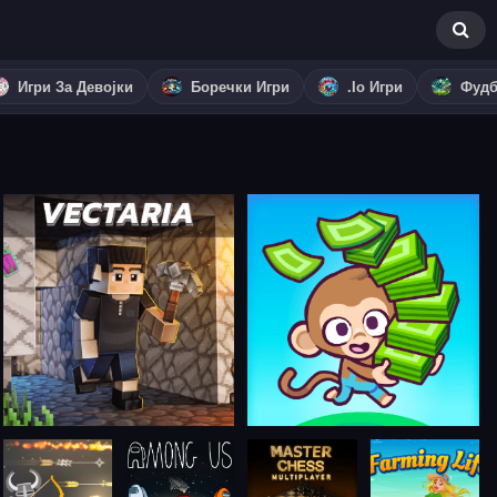
Игри За Девојки
Боречки Игри
.io Игри
Фудб