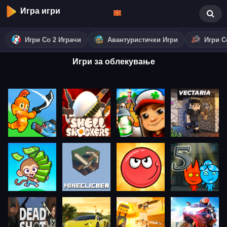
Игра игри
Игри Со 2 Играчи
Авантуристички Игри
Игри С
Игри за облекување