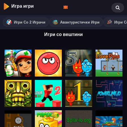
Игра игри
Игри Со 2 Играчи
Авантуристички Игри
Игри С
Игри со вештини