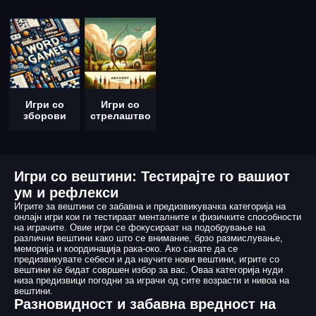
Игри со
Игри со
зборови
стрелаштво
Игри со вештини: Тестирајте го вашиот
ум и рефлекси
Игрите за вештини се забавна и предизвикувачка категорија на
онлајн игри кои ги тестираат менталните и физичките способности
на играчите. Овие игри се фокусираат на подобрување на
различни вештини како што се внимание, брзо размислување,
меморија и координација рака-око. Ако сакате да се
предизвикувате себеси и да научите нови вештини, игрите со
вештини ќе бидат совршен избор за вас. Оваа категорија нуди
низа предизвици погодни за играчи од сите возрасти и нивоа на
вештини.
Разновидност и забавна вредност на