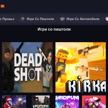
о Пукање
Игри Со Пиштоли
Игри Со Автомобили
Игри со пиштоли