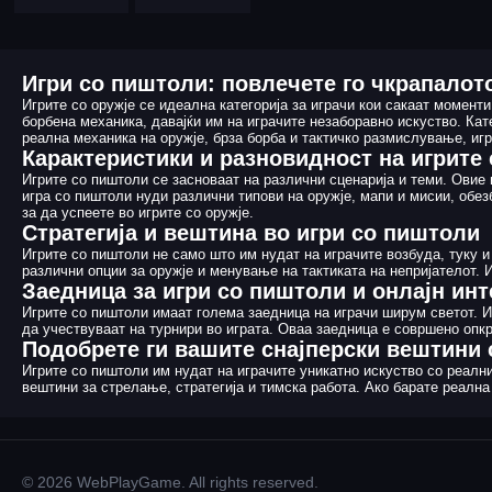
Игри со пиштоли: повлечете го чкрапалото
Игрите со оружје се идеална категорија за играчи кои сакаат момент
борбена механика, давајќи им на играчите незаборавно искуство. Кате
реална механика на оружје, брза борба и тактичко размислување, игри
Карактеристики и разновидност на игрите
Игрите со пиштоли се засноваат на различни сценарија и теми. Овие 
игра со пиштоли нуди различни типови на оружје, мапи и мисии, обе
за да успеете во игрите со оружје.
Стратегија и вештина во игри со пиштоли
Игрите со пиштоли не само што им нудат на играчите возбуда, туку и 
различни опции за оружје и менување на тактиката на непријателот.
Заедница за игри со пиштоли и онлајн инт
Игрите со пиштоли имаат голема заедница на играчи ширум светот. И
да учествуваат на турнири во играта. Оваа заедница е совршено опк
Подобрете ги вашите снајперски вештини 
Игрите со пиштоли им нудат на играчите уникатно искуство со реални
вештини за стрелање, стратегија и тимска работа. Ако барате реална
© 2026 WebPlayGame. All rights reserved.