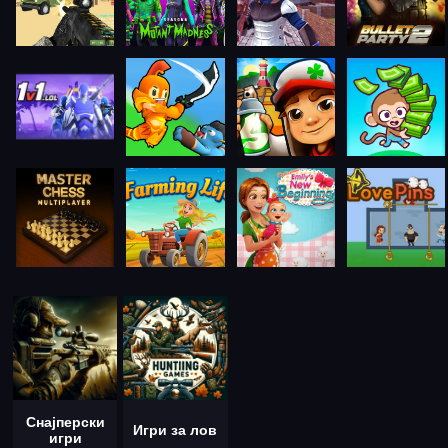
Снајперски
Игри за лов
игри