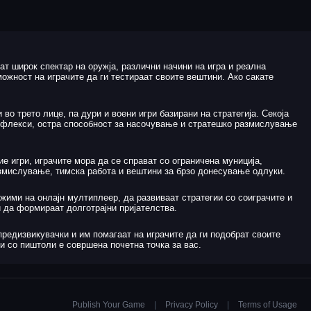
ат широк спектар на оружја, различни начини на игра и реална
 можност на играчите да ги тестираат своите вештини. Ако сакате
во трето лице, па дури и воени игри базирани на стратегија. Секоја
 рефлекси, остра способност за насочување и стратешко размислување
ие игри, играчите мора да се справат со ограничена муниција,
размислување, тимска работа и вештини за брзо донесување одлуки.
жими на онлајн мултиплеер, да развиваат стратегии со соиграчите и
и да формираат долготрајни пријателства.
предизвикувачки и им помагаат на играчите да ги подобрат своите
ри со пиштоли е совршена почетна точка за вас.
Publish Your Game
|
Privacy Policy
|
Terms of Usage