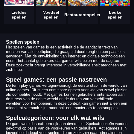
Liefdes
Voedsel
Leuke
Restaurantspellen
spellen
spellen
spellen
Spellen spelen
Het spelen van games is een activiteit die de aandacht trekt van
mensen van alle leeftijden, die graag tijd doorbrengt en een passie is
geworden. Met de ontwikkeling van internet en digitale technologieën
neemt het aantal gebruikers dat games wil spelen met de dag toe.
Deze zoektocht brengt interesse in verschillende spelcategorieën met
zich mee.
Speel games: een passie nastreven
De term play games vertegenwoordigt de eerste stap in de wereld van
online games. Dit is een onmisbare oproep voor wie van zowel plezier
als competitie houdt. Met games kunnen gebruikers ontsnappen aan
de stress van de echte wereld en de deuren van verschillende
werelden voor hen openen. In deze context kan gamen niet alleen een
middel tot vermaak zijn, maar ook een manier om te ontsnappen.
Spelcategorieën: voor elk wat wils
De gamewereld is extreem rijk aan diversiteit. Spelcategorieën worden
gevormd op basis van de voorkeuren van gebruikers. Actiegames zijn
bijvoorbeeld ideaal voor spelers die op zoek zijn naar adrenaline en