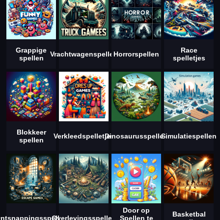
Grappige
Race
Vrachtwagenspellen
Horrorspellen
spellen
spelletjes
Blokkeer
Verkleedspelletjes
Dinosaurusspellen
Simulatiespellen
spellen
Door op
Basketbal
ntsnappingsspellen
Overlevingsspellen
Spellen te