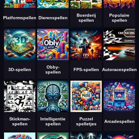
Boerderij
Populaire
Platformspellen
Dierenspellen
spellen
spellen
Obby-
3D-spellen
FPS-spellen
Autoracespellen
spellen
Stickman-
Intelligentie
Puzzel
Arcadespellen
spellen
spellen
spelletjes