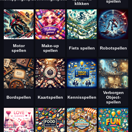
spellen
klikken
Motor
Make-up
Fiets spellen
Robotspellen
spellen
spellen
Verborgen
Bordspellen
Kaartspellen
Kennisspellen
Object-
spellen