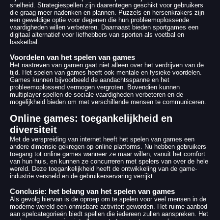
snelheid. Strategiespellen zijn daarentegen geschikt voor gebruikers
die graag meer nadenken en plannen. Puzzels en hersenkrakers zijn
een geweldige optie voor degenen die hun probleemoplossende
vaardigheden willen verbeteren. Daarnaast bieden sportgames een
digitaal alternatief voor liefhebbers van sporten als voetbal en
basketbal.
Voordelen van het spelen van games
Het nastreven van gamen gaat niet alleen over het verdrijven van de
tijd. Het spelen van games heeft ook mentale en fysieke voordelen.
Games kunnen bijvoorbeeld de aandachtsspanne en het
probleemoplossend vermogen vergroten. Bovendien kunnen
multiplayer-spellen de sociale vaardigheden verbeteren en de
mogelijkheid bieden om met verschillende mensen te communiceren.
Online games: toegankelijkheid en
diversiteit
Met de verspreiding van internet heeft het spelen van games een
andere dimensie gekregen op online platforms. Nu hebben gebruikers
toegang tot online games wanneer ze maar willen, vanuit het comfort
van hun huis, en kunnen ze concurreren met spelers van over de hele
wereld. Deze toegankelijkheid heeft de ontwikkeling van de game-
industrie versneld en de gebruikerservaring verrijkt.
Conclusie: het belang van het spelen van games
Als gevolg hiervan is de oproep om te spelen voor veel mensen in de
moderne wereld een onmisbare activiteit geworden. Het ruime aanbod
aan spelcategorieën biedt spellen die iedereen zullen aanspreken. Het