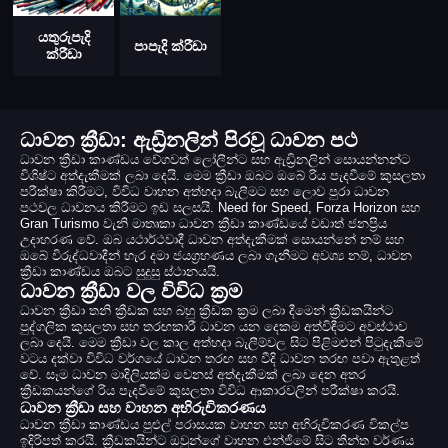
යතුරුපැදි
පාපැදි ක්රීඩා
ක්රීඩා
ධාවන ක්‍රීඩා: ඇඩ්‍රිනලින් පිරවූ ධාවන පථ
ධාවන ක්‍රීඩා කාණ්ඩය වේගවත් ලෝලීන්ට සහ ඇඩ්‍රිනලින් සොයන්නන්ට
විශිෂ්ට අත්දැකීමක් ලබා දෙයි. මෙම ක්‍රීඩා ඔබට ඔබේ රිය පැදවීමේ කුසලතා
පරීක්ෂා කිරීමට, විවිධ වාහන අත්හදා බැලීමට සහ ලොව පුරා ධාවන
පථවල ධාවනය කිරීමට ඉඩ සලසයි. Need for Speed, Forza Horizon සහ
Gran Turismo වැනි මාතෘකා ධාවන ක්‍රීඩා කාණ්ඩයේ වඩාත් ජනප්‍රිය
උදාහරණ වේ. ඔබ යථාර්ථවාදී ධාවන අත්දැකීමක් සොයන්නේ නම් සහ
ඔබේ විරුද්ධවාදීන් හැර දමා ජයග්‍රහණය ලබා ගැනීමට අවශ්‍ය නම්, ධාවන
ක්‍රීඩා කාණ්ඩය ඔබට සුදුසු ස්ථානයයි.
ධාවන ක්‍රීඩා වල විවිධ ක්‍රම
ධාවන ක්‍රීඩා තනි ක්‍රීඩක සහ බහු ක්‍රීඩක ක්‍රම ලබා දීමෙන් ක්‍රීඩකයින්ට
පුද්ගලික කුසලතා සහ තරඟකාරී ධාවන යන දෙකම අත්විඳීමට අවස්ථාව
ලබා දෙයි. මෙම ක්‍රීඩා වල කාල අත්හදා බැලීම්වල සිට පිළිමළුන් පිටුදැකීමේ
වටය දක්වා විවිධ වර්ගයේ ධාවන තරඟ සහ වීදි ධාවන තරඟ පවා ඇතුළත්
වේ. සෑම ධාවන මාදිලියක්ම වෙනස් අත්දැකීමක් ලබා දෙන අතර
ක්‍රීඩකයන්ගේ රිය පැදවීමේ කුසලතා විවිධ ආකාරවලින් පරීක්ෂා කරයි.
ධාවන ක්‍රීඩා සහ වාහන අභිරුචිකරණය
ධාවන ක්‍රීඩා කාණ්ඩය පුළුල් පරාසයක වාහන සහ අභිරුචිකරණ විකල්ප
ඉදිරිපත් කරයි. ක්‍රීඩකයින්ට ඔවුන්ගේ වාහන එන්ජිමේ සිට තීන්ත වර්ණය