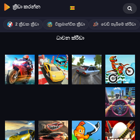
ක්‍රීඩා කරන්න
2 ක්‍රීඩක ක්‍රීඩා
වික්‍රමාන්විත ක්‍රීඩා
වෙඩි තැබීමේ ක්රීඩා
ධාවන ක්රීඩා