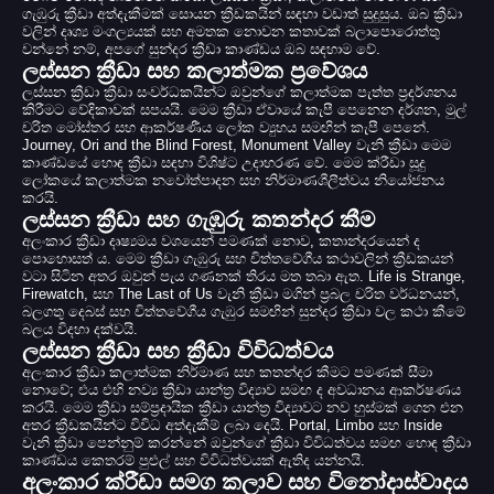
ගැඹුරු ක්‍රීඩා අත්දැකීමක් සොයන ක්‍රීඩකයින් සඳහා වඩාත් සුදුසුය. ඔබ ක්‍රීඩා
වලින් දෘශ්‍ය මංගල්‍යයක් සහ අමතක නොවන කතාවක් බලාපොරොත්තු
වන්නේ නම්, අපගේ සුන්දර ක්‍රීඩා කාණ්ඩය ඔබ සඳහාම වේ.
ලස්සන ක්‍රීඩා සහ කලාත්මක ප්‍රවේශය
ලස්සන ක්‍රීඩා ක්‍රීඩා සංවර්ධකයින්ට ඔවුන්ගේ කලාත්මක පැත්ත ප්‍රදර්ශනය
කිරීමට වේදිකාවක් සපයයි. මෙම ක්‍රීඩා ඒවායේ කැපී පෙනෙන දර්ශන, මුල්
චරිත මෝස්තර සහ ආකර්ෂණීය ලෝක ව්‍යුහය සමඟින් කැපී පෙනේ.
Journey, Ori and the Blind Forest, Monument Valley වැනි ක්‍රීඩා මෙම
කාණ්ඩයේ හොඳ ක්‍රීඩා සඳහා විශිෂ්ට උදාහරණ වේ. මෙම ක්රීඩා සූදු
ලෝකයේ කලාත්මක නවෝත්පාදන සහ නිර්මාණශීලීත්වය නියෝජනය
කරයි.
ලස්සන ක්‍රීඩා සහ ගැඹුරු කතන්දර කීම
අලංකාර ක්‍රීඩා දෘෂ්‍යමය වශයෙන් පමණක් නොව, කතාන්දරයෙන් ද
පොහොසත් ය. මෙම ක්‍රීඩා ගැඹුරු සහ චිත්තවේගීය කථාවලින් ක්‍රීඩකයන්
වටා සිටින අතර ඔවුන් පැය ගණනක් තිරය මත තබා ඇත. Life is Strange,
Firewatch, සහ The Last of Us වැනි ක්‍රීඩා මගින් ප්‍රබල චරිත වර්ධනයන්,
බලගතු දෙබස් සහ චිත්තවේගීය ගැඹුර සමඟින් සුන්දර ක්‍රීඩා වල කථා කීමේ
බලය විදහා දක්වයි.
ලස්සන ක්‍රීඩා සහ ක්‍රීඩා විවිධත්වය
අලංකාර ක්‍රීඩා කලාත්මක නිර්මාණ සහ කතන්දර කීමට පමණක් සීමා
නොවේ; එය එහි නව්‍ය ක්‍රීඩා යාන්ත්‍ර විද්‍යාව සමඟ ද අවධානය ආකර්ෂණය
කරයි. මෙම ක්‍රීඩා සම්ප්‍රදායික ක්‍රීඩා යාන්ත්‍ර විද්‍යාවට නව හුස්මක් ගෙන එන
අතර ක්‍රීඩකයින්ට විවිධ අත්දැකීම් ලබා දෙයි. Portal, Limbo සහ Inside
වැනි ක්‍රීඩා පෙන්නුම් කරන්නේ ඔවුන්ගේ ක්‍රීඩා විවිධත්වය සමඟ හොඳ ක්‍රීඩා
කාණ්ඩය කෙතරම් පුළුල් සහ විවිධත්වයක් ඇතිද යන්නයි.
අලංකාර ක්රීඩා සමග කලාව සහ විනෝදාස්වාදය