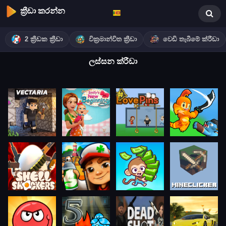
ක්‍රීඩා කරන්න
2 ක්‍රීඩක ක්‍රීඩා
වික්‍රමාන්විත ක්‍රීඩා
වෙඩි තැබීමේ ක්රීඩා
ලස්සන ක්රීඩා