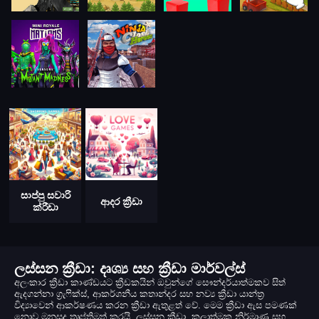
සාප්පු සවාරි
ආදර ක්‍රීඩා
ක්රීඩා
ලස්සන ක්‍රීඩා: දෘශ්‍ය සහ ක්‍රීඩා මාර්වල්ස්
අලංකාර ක්‍රීඩා කාණ්ඩයට ක්‍රීඩකයින් ඔවුන්ගේ සෞන්දර්යාත්මකව සිත්
ඇදගන්නා ග්‍රැෆික්ස්, ආකර්ශනීය කතාන්දර සහ නව්‍ය ක්‍රීඩා යාන්ත්‍ර
විද්‍යාවෙන් ආකර්ෂණය කරන ක්‍රීඩා ඇතුළත් වේ. මෙම ක්‍රීඩා ඇස පමණක්
නොව මනසද තෘප්තිමත් කරයි. ලස්සන ක්‍රීඩා, කලාත්මක නිර්මාණ සහ