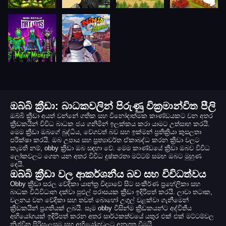
ඔබ්බි ක්‍රීඩා: බාධකවලින් පිරුණු වික්‍රමාන්විත පීලි
ඔබ්බි ක්‍රීඩා අයත් වන්නේ ගතික සහ විනෝදාත්මක කාණ්ඩයකට වන අතර
ක්‍රීඩකයින් විවිධ බාධක ජය ගනිමින් ඉලක්කය කරා යාමට උත්සාහ කරයි.
මෙම ක්‍රීඩා ඔබගේ බුද්ධිය, වේගවත් බව සහ ඉක්මන් ප්‍රතික්‍රියා කුසලතා
පරීක්ෂා කරයි. ඔබ උපාය සහ ප්‍රත්‍යාවර්ත ඒකාබද්ධ කරන ක්‍රීඩා වලට
කැමති නම්, obby ක්‍රීඩා ඔබ සඳහා වේ. මෙම කාණ්ඩයේ ක්‍රීඩා ඔබව විවිධ
ලෝකවලට ගෙන යන අතර විවිධ දුෂ්කරතා මට්ටම් සමඟ ඔබට මුහුණ
දෙයි.
ඔබ්බි ක්‍රීඩා වල ආකර්ශනීය බව සහ විවිධත්වය
Obby ක්‍රීඩා සරල වේදිකා යාන්ත්‍ර විද්‍යාවේ සිට සංකීර්ණ ප්‍රහේලිකා සහ
බාධක විධිවිධාන දක්වා පුළුල් පරාසයක ක්‍රීඩා ඉදිරිපත් කරයි. ලාවා තටාක,
චලනය වන වේදිකා සහ තවත් බොහෝ උගුල් වළක්වා ගැනීමෙන්
ක්‍රීඩකයින් ප්‍රගතියක් ලබයි. සෑම obby විසින්ම ක්‍රීඩකයන්ට අද්විතීය
අභියෝගයක් ඉදිරිපත් කරන අතර සාර්ථකත්වයේ යතුර එක් එක් මට්ටම්වල
නිශ්චිත පිරිසැලසුම සහ අභියෝගවලට අනුගත වීමයි.