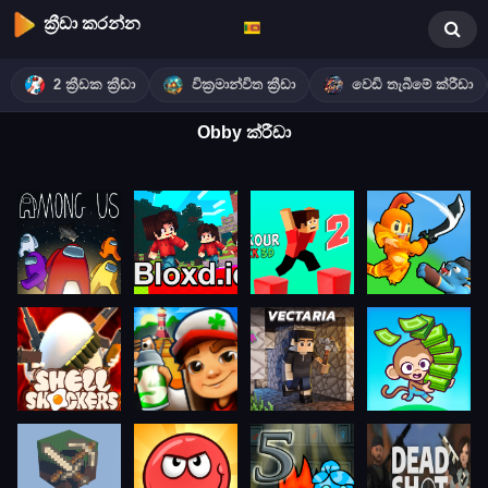
ක්‍රීඩා කරන්න
2 ක්‍රීඩක ක්‍රීඩා
වික්‍රමාන්විත ක්‍රීඩා
වෙඩි තැබීමේ ක්රීඩා
Obby ක්රීඩා