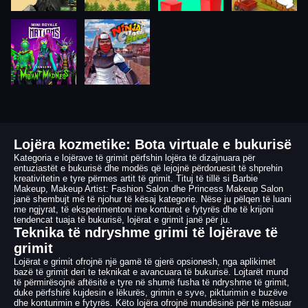
Lojëra kozmetike: Bota virtuale e bukurisë
Kategoria e lojërave të grimit përfshin lojëra të dizajnuara për
entuziastët e bukurisë dhe modës që lejojnë përdoruesit të shprehin
kreativitetin e tyre përmes artit të grimit. Tituj të tillë si Barbie
Makeup, Makeup Artist: Fashion Salon dhe Princess Makeup Salon
janë shembujt më të njohur të kësaj kategorie. Nëse ju pëlqen të luani
me ngjyrat, të eksperimentoni me konturet e fytyrës dhe të krijoni
tendencat tuaja të bukurisë, lojërat e grimit janë për ju.
Teknika të ndryshme grimi të lojërave të
grimit
Lojërat e grimit ofrojnë një gamë të gjerë opsionesh, nga aplikimet
bazë të grimit deri te teknikat e avancuara të bukurisë. Lojtarët mund
të përmirësojnë aftësitë e tyre në shumë fusha të ndryshme të grimit,
duke përfshirë kujdesin e lëkurës, grimin e syve, pikturimin e buzëve
dhe konturimin e fytyrës. Këto lojëra ofrojnë mundësinë për të mësuar