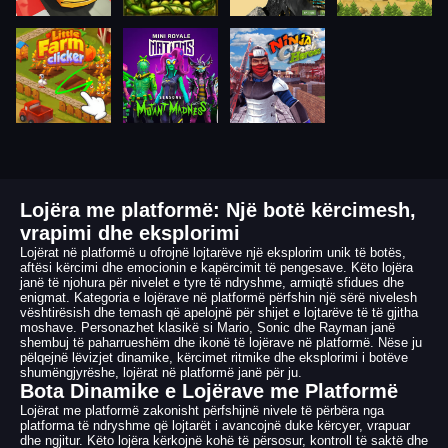
Lojëra me platformë: Një botë kërcimesh,
vrapimi dhe eksplorimi
Lojërat në platformë u ofrojnë lojtarëve një eksplorim unik të botës,
aftësi kërcimi dhe emocionin e kapërcimit të pengesave. Këto lojëra
janë të njohura për nivelet e tyre të ndryshme, armiqtë sfidues dhe
enigmat. Kategoria e lojërave në platformë përfshin një sërë nivelesh
vështirësish dhe temash që apelojnë për shijet e lojtarëve të të gjitha
moshave. Personazhet klasikë si Mario, Sonic dhe Rayman janë
shembuj të paharrueshëm dhe ikonë të lojërave në platformë. Nëse ju
pëlqejnë lëvizjet dinamike, kërcimet ritmike dhe eksplorimi i botëve
shumëngjyrëshe, lojërat në platformë janë për ju.
Bota Dinamike e Lojërave me Platformë
Lojërat me platformë zakonisht përfshijnë nivele të përbëra nga
platforma të ndryshme që lojtarët i avancojnë duke kërcyer, vrapuar
dhe ngjitur. Këto lojëra kërkojnë kohë të përsosur, kontroll të saktë dhe