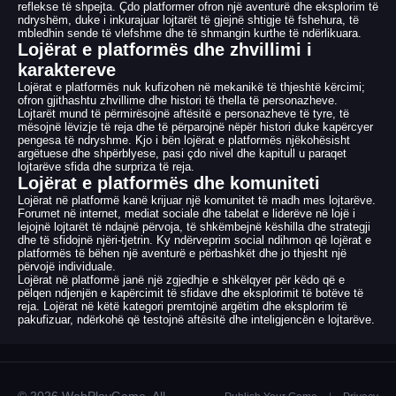
reflekse të shpejta. Çdo platformer ofron një aventurë dhe eksplorim të
ndryshëm, duke i inkurajuar lojtarët të gjejnë shtigje të fshehura, të
mbledhin sende të vlefshme dhe të shmangin kurthe të ndërlikuara.
Lojërat e platformës dhe zhvillimi i
karaktereve
Lojërat e platformës nuk kufizohen në mekanikë të thjeshtë kërcimi;
ofron gjithashtu zhvillime dhe histori të thella të personazheve.
Lojtarët mund të përmirësojnë aftësitë e personazheve të tyre, të
mësojnë lëvizje të reja dhe të përparojnë nëpër histori duke kapërcyer
pengesa të ndryshme. Kjo i bën lojërat e platformës njëkohësisht
argëtuese dhe shpërblyese, pasi çdo nivel dhe kapitull u paraqet
lojtarëve sfida dhe surpriza të reja.
Lojërat e platformës dhe komuniteti
Lojërat në platformë kanë krijuar një komunitet të madh mes lojtarëve.
Forumet në internet, mediat sociale dhe tabelat e liderëve në lojë i
lejojnë lojtarët të ndajnë përvoja, të shkëmbejnë këshilla dhe strategji
dhe të sfidojnë njëri-tjetrin. Ky ndërveprim social ndihmon që lojërat e
platformës të bëhen një aventurë e përbashkët dhe jo thjesht një
përvojë individuale.
Lojërat në platformë janë një zgjedhje e shkëlqyer për këdo që e
pëlqen ndjenjën e kapërcimit të sfidave dhe eksplorimit të botëve të
reja. Lojërat në këtë kategori premtojnë argëtim dhe eksplorim të
pakufizuar, ndërkohë që testojnë aftësitë dhe inteligjencën e lojtarëve.