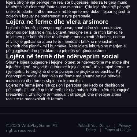
lojëra ofrojnë një përvojë më realiste bujqësore, ndërsa të tjera mund
të përfshijnë elementë fantazi ose aventurë. Çdo lojë ofron një përvojë
unike të ndërtimit dhe menaxhimit të një ferme, duke i lejuar lojtarët të
zgjedhin bazuar në preferencat e tyre personale.
Lojëra në fermë dhe vlera arsimore
Lojërat në fermë, përveçse argëtuese, kanë edhe vlera edukative,
sidomos për lojtarët e rinj. Lojtarët mësojnë se si të rritin bimët, të
kujdesen për kafshët dhe rëndësinë e menaxhimit të kohës, ndërsa
zhvillojnë gjithashtu aftësi të të menduarit kritik si menaxhimi i
buxhetit dhe planifikimi i burimeve. Këto lojëra inkurajojnë marrjen e
përgjegjësisë dhe praktikimin e jetesës së qëndrueshme.
Lojëra në fermë dhe ndërveprim social
Shumë lojëra bujqësore i lejojnë lojtarët të ndërveprojnë me miqtë dhe
lojtarët e tjerë. Veçoritë në internet lejojnë lojtarët të vizitojnë fermat e
njëri-tjetrit, të tregtojnë dhe të punojnë në projekte së bashku. Ky
ndërveprim social e bën lojën në fermë më shumë se një përvojë
individuale dhe forcon shpirtin e komunitetit.
Lojërat në fermë janë një opsion i përsosur për këdo që dëshiron të
përjetojë një jetë të qetë të rrethuar nga natyra. Këto lojëra inkurajojnë
kreativitetin, zhvillojnë të menduarit strategjik dhe mësojnë aftësi
realiste të menaxhimit të fermës.
© 2026 WebPlayGame. All
Publish Your Game
|
Privacy
rights reserved.
Policy
|
Terms of Usage