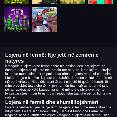
Lojëra në fermë: Një jetë në zemrën e
natyrës
Kategoria e lojërave në fermë është një opsion ideal për lojtarët që
duan të përjetojnë një jetë në kontakt me natyrën. Këto lojëra u ofrojnë
lojtarëve mundësinë për të praktikuar aftësi të jetës reale, si përpunimi
i tokës, rritja e bimëve, kujdesi për kafshët dhe menaxhimi i fermës në
një botë virtuale. Nëse dëshironi të bëni një jetë të qetë në fermë, të
rritni produktet tuaja dhe të rikrijoni fermën tuaj, lojërat në fermë janë
për ju. Lojërat në këtë kategori janë një mënyrë e shkëlqyer për të
lehtësuar stresin, për të ushtruar kreativitetin tuaj dhe për t'u lidhur me
natyrën.
Lojëra në fermë dhe shumëllojshmëri
Lojërat e fermave vijnë në një larmi të gjerë stilesh dhe mekanikësh të
ndryshëm. Lojëra si Stardew Valley, Harvest Moon dhe Farmville
tregojnë se sa e larmishme është kategoria e lojërave në fermë. Disa