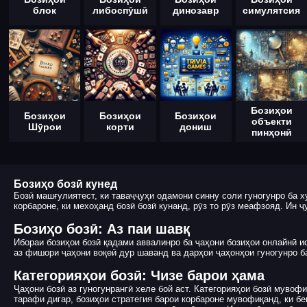
блок
либоспӯшӣ
динозавр
симулятсия
Бозиҳои
Бозиҳои
Бозиҳои
Бозиҳои
объекти
Шӯрои
корти
дониш
пинҳонӣ
Бозиҳо бозӣ кунед
Бозӣ машғулиятест, ки таваҷҷуҳи одамони синну соли гуногунро ба х
корбароне, ки мехоҳанд бозӣ бозӣ кунанд, рӯз то рӯз меафзояд. Ин ҷ
Бозиҳо бозӣ: Аз паи шавқ
Ибораи бозиҳои бозӣ қадами аввалинро ба ҷаҳони бозиҳои онлайнӣ и
аз фишори ҷаҳони воқеӣ дур шаванд ва дарҳои ҷаҳонҳои гуногунро ба 
Категорияҳои бозӣ: Чизе барои ҳама
Ҷаҳони бозӣ аз гуногунрангӣ хеле бой аст. Категорияҳои бозӣ мувоф
тарафи дигар, бозиҳои стратегия барои корбароне мувофиқанд, ки б