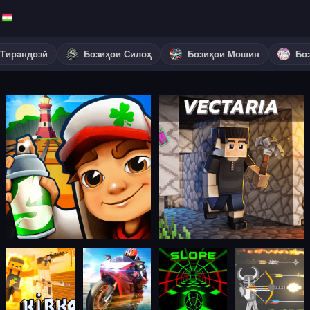
 Тирандозӣ
Бозиҳои Силоҳ
Бозиҳои Мошин
Бо