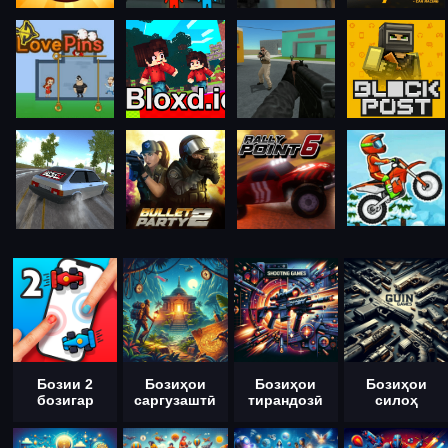
Бозии 2
Бозиҳои
Бозиҳои
Бозиҳои
бозигар
саргузаштӣ
тирандозӣ
силоҳ