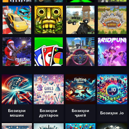
Бозиҳои
Бозиҳои
Бозиҳои
Бозиҳои .io
мошин
духтарон
ҷангӣ