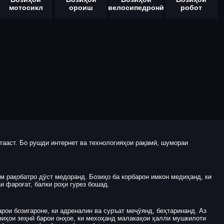
мотосикл
ороиш
велосипедронӣ
робот
фтааст. Бо рушди интернет ва технологияҳои рақамӣ, шумораи
ам рақобатро дӯст медоранд. Бозиҳо ба корбарон имкон медиҳанд, ки
и фароғат, балки роҳи гурез бошад.
рои бозигароне, ки адреналин ва суръат меҷӯянд, беҳтаринанд. Аз
озиҳои зеҳнӣ барои онҳое, ки мехоҳанд малакаҳои ҳалли мушкилоти