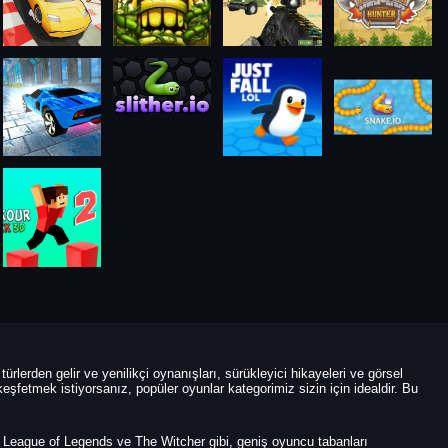
ürlerden gelir ve yenilikçi oynanışları, sürükleyici hikayeleri ve görsel
eşfetmek istiyorsanız, popüler oyunlar kategorimiz sizin için idealdir. Bu
te, League of Legends ve The Witcher gibi, geniş oyuncu tabanları