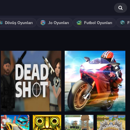
Dövüş Oyunları
.io Oyunları
Futbol Oyunları
F