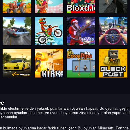
ce
likle eleştirmenlerden yüksek puanlar alan oyunları kapsar. Bu oyunlar, çeşitli t
ok oynanan oyunları denemek ve oyun dünyasının zirvesinde yer alan yapımları k
er sunulur.
 bulmaca oyunlarına kadar farklı türleri içerir. Bu oyunlar, Minecraft, Fortni