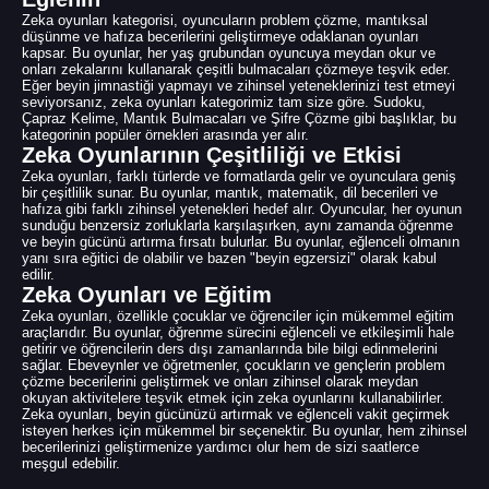
Zeka oyunları kategorisi, oyuncuların problem çözme, mantıksal
düşünme ve hafıza becerilerini geliştirmeye odaklanan oyunları
kapsar. Bu oyunlar, her yaş grubundan oyuncuya meydan okur ve
onları zekalarını kullanarak çeşitli bulmacaları çözmeye teşvik eder.
Eğer beyin jimnastiği yapmayı ve zihinsel yeteneklerinizi test etmeyi
seviyorsanız, zeka oyunları kategorimiz tam size göre. Sudoku,
Çapraz Kelime, Mantık Bulmacaları ve Şifre Çözme gibi başlıklar, bu
kategorinin popüler örnekleri arasında yer alır.
Zeka Oyunlarının Çeşitliliği ve Etkisi
Zeka oyunları, farklı türlerde ve formatlarda gelir ve oyunculara geniş
bir çeşitlilik sunar. Bu oyunlar, mantık, matematik, dil becerileri ve
hafıza gibi farklı zihinsel yetenekleri hedef alır. Oyuncular, her oyunun
sunduğu benzersiz zorluklarla karşılaşırken, aynı zamanda öğrenme
ve beyin gücünü artırma fırsatı bulurlar. Bu oyunlar, eğlenceli olmanın
yanı sıra eğitici de olabilir ve bazen "beyin egzersizi" olarak kabul
edilir.
Zeka Oyunları ve Eğitim
Zeka oyunları, özellikle çocuklar ve öğrenciler için mükemmel eğitim
araçlarıdır. Bu oyunlar, öğrenme sürecini eğlenceli ve etkileşimli hale
getirir ve öğrencilerin ders dışı zamanlarında bile bilgi edinmelerini
sağlar. Ebeveynler ve öğretmenler, çocukların ve gençlerin problem
çözme becerilerini geliştirmek ve onları zihinsel olarak meydan
okuyan aktivitelere teşvik etmek için zeka oyunlarını kullanabilirler.
Zeka oyunları, beyin gücünüzü artırmak ve eğlenceli vakit geçirmek
isteyen herkes için mükemmel bir seçenektir. Bu oyunlar, hem zihinsel
becerilerinizi geliştirmenize yardımcı olur hem de sizi saatlerce
meşgul edebilir.