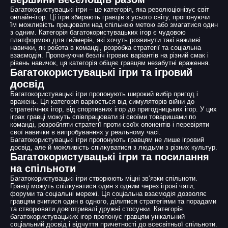
Багатокористувацькі ігри – це категорія, яка революціонізує світ
онлайн-ігор. Ці ігри збирають гравців з усього світу, пропонуючи
їм можливість працювати над спільною метою або змагатися один
з одним. Категорія багатокористувацьких ігор є чудовою
платформою для геймерів, які хочуть розвинути такі важливі
навички, як робота в команді, розробка стратегії та соціальна
взаємодія. Пропонуючи безліч ігрових варіантів на різний смак і
рівень навичок, ця категорія обіцяє гравцям незабутні враження.
Багатокористувацькі ігри та ігровий
досвід
Багатокористувацькі ігри пропонують широкий вибір пригод і
вражень. Ця категорія варіюється від симуляторів війни до
стратегічних ігор, від спортивних ігор до пригодницьких ігор. У цих
іграх гравці можуть співпрацювати зі своїми товаришами по
команді, розробляти стратегії проти своїх опонентів і перевіряти
свої навички в випробуваннях у реальному часі.
Багатокористувацькі ігри пропонують гравцям не лише ігровий
досвід, але й можливість спілкуватися з людьми з різних культур.
Багатокористувацькі ігри та посилання
на спільноти
Багатокористувацькі ігри створюють міцні зв’язки спільноти.
Гравці можуть спілкуватися один з одним через ігрові чати,
форуми та соціальні мережі. Ця соціальна взаємодія дозволяє
гравцям вчитися один в одного, ділитися стратегіями та порадами
та створювати довготривалі дружні стосунки. Категорія
багатокористувацьких ігор пропонує гравцям унікальний
соціальний досвід і відчуття причетності до всесвітньої спільноти.