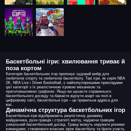
Баскетбольні ігри: хвилювання триває й
поза кортом
Категорія баскетбольних ігор пропонує чудовий вибір для
любителів спорту та любителів баскетболу. Такі ігри, як серія NBA
2K, NBA Live і Street Basketball, є найпопулярнішими прикладами
цієї категорії з їх реалістичною ігровою механікою та
приголомшливою графікою. Якщо ви шукаєте справжнього
баскетбольного досвіду та бажаєте відчути азарт на полі в
цифровому світі, баскетбольні ігри – це правильна адреса для
вас.
Динамічна структура баскетбольних ігор
Баскетбольні ігри відображають реалістичну динаміку
майданчика, рухи гравців і стратегії матчу, надаючи гравцям
унікальний баскетбольний досвід. Гравці можуть керувати різними
командами, створювати власних зірок баскетболу та брати участь