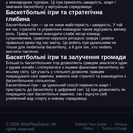
у міжнародних турнірах. Ці ігри приносять швидкість, азарт і
змагання баскетболу у віртуальне середовище.
Баскетбольні ігри та стратегічна
глибина
Баскетбольні ігри — це не лише майстерність і швидкість; У той
же час стратегія та управління командою також відіграють велику
роль. Гравці повинні знаходити слабкі місця команд-
супротивників, грамотно керувати ротацією гравців і робити
правильні кроки під час матчу. Це робить ігри ідеальними не
тільки для любителів баскетболу, а й для тих, хто любить
мислити тактично.
Баскетбольні ігри та залучення громади
Більшість баскетбольних ігор дозволяють гравцям змагатися один
з одним онлайн і спілкуватися з іншими фанатами баскетболу по
всьому світу. Ця участь у спільноті дозволяє гравцям
покращувати свої навички, вивчати нові стратегії та взаємодіяти з
баскетбольною спільнотою.
Баскетбольні ігри – це ідеальний спосіб перенести азарт і
пристрасть до баскетболу в цифровий світ. Ці ігри дозволяють як
покращити свої баскетбольні навички, так і відчути свій
улюблений вид спорту в новому середовищі.
© 2026 WebPlayGame. All
Publish Your Game
|
Privacy
rights reserved.
Policy
|
Terms of Usage