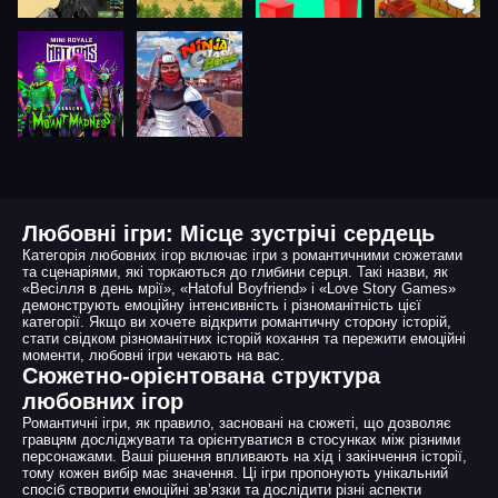
Любовні ігри: Місце зустрічі сердець
Категорія любовних ігор включає ігри з романтичними сюжетами
та сценаріями, які торкаються до глибини серця. Такі назви, як
«Весілля в день мрії», «Hatoful Boyfriend» і «Love Story Games»
демонструють емоційну інтенсивність і різноманітність цієї
категорії. Якщо ви хочете відкрити романтичну сторону історій,
стати свідком різноманітних історій кохання та пережити емоційні
моменти, любовні ігри чекають на вас.
Сюжетно-орієнтована структура
любовних ігор
Романтичні ігри, як правило, засновані на сюжеті, що дозволяє
гравцям досліджувати та орієнтуватися в стосунках між різними
персонажами. Ваші рішення впливають на хід і закінчення історії,
тому кожен вибір має значення. Ці ігри пропонують унікальний
спосіб створити емоційні зв’язки та дослідити різні аспекти