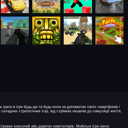
м грати в ігри будь-де та будь-коли за допомогою своїх смартфонів і
о складних стратегічних ігор, від стрімких екшенів до симуляції життя,
грових консолей або дорогих комп’ютерів. Мобільні ігри легко