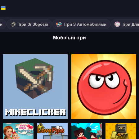
ки
Ігри Зі Зброєю
Ігри З Автомобілями
Ігри Дл
Мобільні ігри