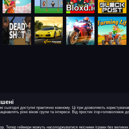
ишені
які сьогодні доступні практично кожному. Ці ігри дозволяють користувача
ацікавлять різні вікові групи та інтереси. Від простих ігор-головоломок д
ор. Тепер геймери можуть насолоджуватися якісними іграми без великих і