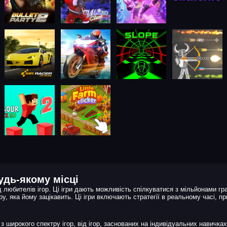
будь-якому місці
юбителів ігор. Ці ігри дають можливість спілкуватися з мільйонами грав
ру, яка йому зацікавить. Ці ігри включають стратегії в реальному часі, пр
з широкого спектру ігор, від ігор, заснованих на індивідуальних навичка