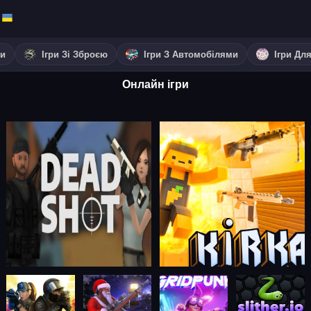
ки
Ігри Зі Зброєю
Ігри З Автомобілями
Ігри Дл
Онлайн ігри