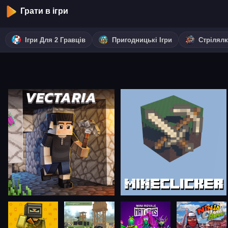
Грати в ігри
Ігри Для 2 Гравців
Пригодницькі Ігри
Стрілял