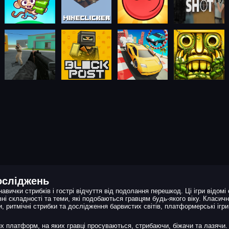
досліджень
авички стрибків і гострі відчуття від подолання перешкод. Ці ігри відом
і складності та теми, які подобаються гравцям будь-якого віку. Класичні
ритмічні стрибки та дослідження барвистих світів, платформерські ігри
х платформ, на яких гравці просуваються, стрибаючи, біжачи та лазячи. 