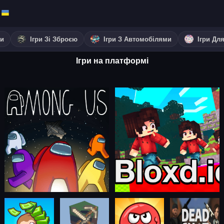
ки
Ігри Зі Зброєю
Ігри З Автомобілями
Ігри Дл
Ігри на платформі