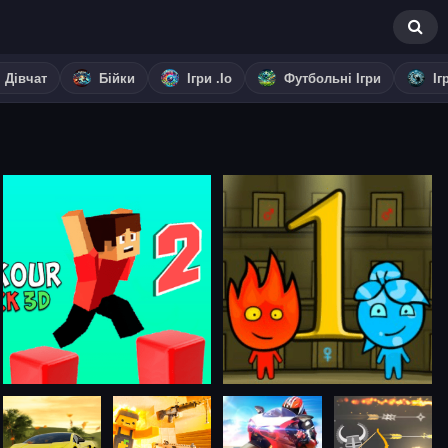
я Дівчат
Бійки
Ігри .io
Футбольні Ігри
Іг