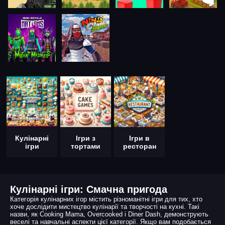
Кулінарні
Ігри з
Ігри в
ігри
тортами
ресторан
Кулінарні ігри: Смачна пригода
Категорія кулінарних ігор містить різноманітні ігри для тих, хто
хоче дослідити мистецтво кулінарії та творчості на кухні. Такі
назви, як Cooking Mama, Overcooked і Diner Dash, демонструють
веселі та навчальні аспекти цієї категорії. Якщо вам подобається