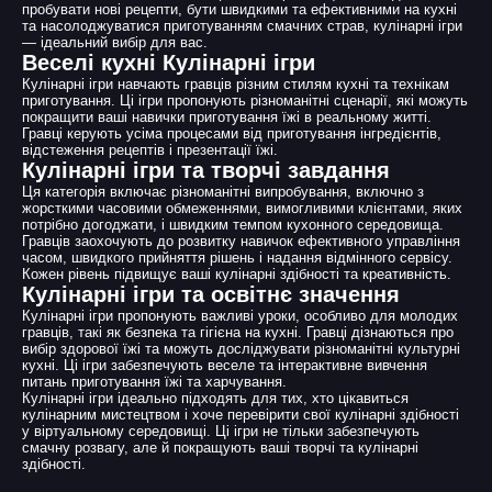
пробувати нові рецепти, бути швидкими та ефективними на кухні
та насолоджуватися приготуванням смачних страв, кулінарні ігри
— ідеальний вибір для вас.
Веселі кухні Кулінарні ігри
Кулінарні ігри навчають гравців різним стилям кухні та технікам
приготування. Ці ігри пропонують різноманітні сценарії, які можуть
покращити ваші навички приготування їжі в реальному житті.
Гравці керують усіма процесами від приготування інгредієнтів,
відстеження рецептів і презентації їжі.
Кулінарні ігри та творчі завдання
Ця категорія включає різноманітні випробування, включно з
жорсткими часовими обмеженнями, вимогливими клієнтами, яких
потрібно догоджати, і швидким темпом кухонного середовища.
Гравців заохочують до розвитку навичок ефективного управління
часом, швидкого прийняття рішень і надання відмінного сервісу.
Кожен рівень підвищує ваші кулінарні здібності та креативність.
Кулінарні ігри та освітнє значення
Кулінарні ігри пропонують важливі уроки, особливо для молодих
гравців, такі як безпека та гігієна на кухні. Гравці дізнаються про
вибір здорової їжі та можуть досліджувати різноманітні культурні
кухні. Ці ігри забезпечують веселе та інтерактивне вивчення
питань приготування їжі та харчування.
Кулінарні ігри ідеально підходять для тих, хто цікавиться
кулінарним мистецтвом і хоче перевірити свої кулінарні здібності
у віртуальному середовищі. Ці ігри не тільки забезпечують
смачну розвагу, але й покращують ваші творчі та кулінарні
здібності.