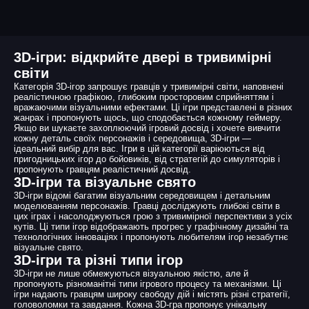
3D-ігри: відкрийте двері в тривимірні
світи
Категорія 3D-ігор запрошує гравців у тривимірні світи, наповнені
реалістичною графікою, глибоким просторовим сприйняттям і
вражаючими візуальними ефектами. Ці ігри представлені в різних
жанрах і пропонують щось, що сподобається кожному геймеру.
Якщо ви шукаєте захоплюючий ігровий досвід і хочете вивчити
кожну деталь своїх персонажів і середовища, 3D-ігри —
ідеальний вибір для вас. Ігри в цій категорії варіюються від
пригодницьких ігор до бойовиків, від стратегій до симуляторів і
пропонують гравцям реалістичний досвід.
3D-ігри та візуальне свято
3D-ігри відомі багатим візуальним середовищем і детальним
моделюванням персонажів. Гравці досліджують глибокі світи в
цих іграх і насолоджуються грою з тривимірної перспективи з усіх
кутів. Ці типи ігор відображають прогрес у графічному дизайні та
технологічних інноваціях і пропонують любителям ігор незабутнє
візуальне свято.
3D-ігри та різні типи ігор
3D-ігри не лише обмежуються візуальною якістю, але й
пропонують різноманітні типи ігрового процесу та механізми. Ці
ігри надають гравцям широку свободу дій і містять різні стратегії,
головоломки та завдання. Кожна 3D-гра пропонує унікальну