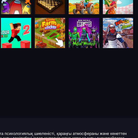
а психологиялық шиеленісті, қараңғы атмосфераны және кенеттен