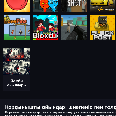
Зомби
ойындары
Қорқынышты ойындар: шиеленіс пен толқ
Қорқынышты ойындар санаты адреналинді ұнататын ойыншыларға арн