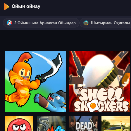
Ойын ойнау
2 Ойыншыға Арналған Ойындар
Шытырман Оқиғалы