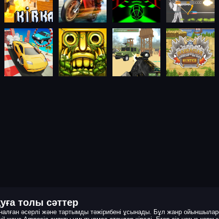
уға толы сәттер
алған әсерлі және тартымды тәжірибені ұсынады. Бұл жанр ойыншыларғ