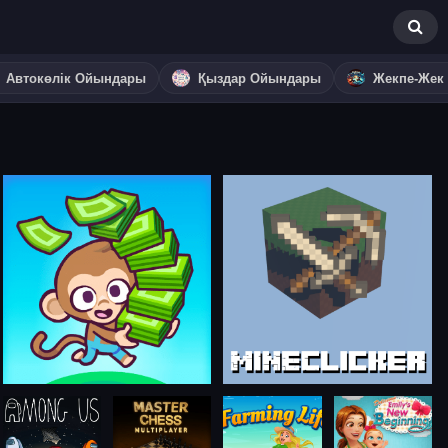
Автокөлік Ойындары
Қыздар Ойындары
Жекпе-Жек