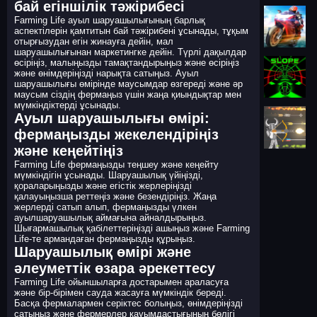
бай егіншілік тәжірибесі
Farming Life ауыл шаруашылығының барлық
аспектілерін қамтитын бай тәжірибені ұсынады, тұқым
отырғызудан егін жинауға дейін, мал
шаруашылығынан маркетингке дейін. Түрлі дақылдар
өсіріңіз, малыңызды тамақтандырыңыз және өсіріңіз
және өнімдеріңізді нарықта сатыңыз. Ауыл
шаруашылығы өмірінде маусымдар өзгереді және әр
маусым сіздің фермаңыз үшін жаңа қиындықтар мен
мүмкіндіктерді ұсынады.
Ауыл шаруашылығы өмірі:
фермаңызды жекелендіріңіз
және кеңейтіңіз
Farming Life фермаңызды теңшеу және кеңейту
мүмкіндігін ұсынады. Шаруашылық үйіңізді,
қораларыңызды және егістік жерлеріңізді
қалауыңызша реттеңіз және безендіріңіз. Жаңа
жерлерді сатып алып, фермаңызды үлкен
ауылшаруашылық аймағына айналдырыңыз.
Шығармашылық қабілеттеріңізді ашыңыз және Farming
Life-те армандаған фермаңызды құрыңыз.
Шаруашылық өмірі және
әлеуметтік өзара әрекеттесу
Farming Life ойыншыларға достарымен араласуға
және бір-бірімен сауда жасауға мүмкіндік береді.
Басқа фермалармен серіктес болыңыз, өнімдеріңізді
сатыңыз және фермерлер қауымдастығының бөлігі