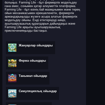
болыңыз. Farming Life - бұл фермерлік модельдеу
ғана емес, сонымен қатар әлеуметтік платформа.
Farming Life - бұл өзінің бай мазмұнымен және терең
ойын механикасымен ерекшеленетін, фермерлік
армандарыңызды жүзеге асыра алатын фермерлік
модельдеу ойыны. Енді етіктеріңізді киіңіз,
ауылшаруашылық құралдарын дайындаңыз және
Farming Life арқылы ауылшаруашылық
приключенияңызды бастаңыз.
Жануарлар ойындары
Ферма ойындары
Танымал ойындар
Симуляциялық ойындар