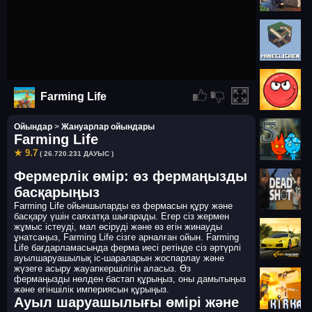
Farming Life
Ойындар
>
Жануарлар ойындары
Farming Life
★ 9.7
( 26.720.231 ДАУЫС )
Фермерлік өмір: өз фермаңызды
басқарыңыз
Farming Life ойыншыларды өз фермасын құру және
басқару үшін саяхатқа шығарады. Егер сіз жермен
жұмыс істеуді, мал өсіруді және өз егін жинауды
ұнатсаңыз, Farming Life сізге арналған ойын. Farming
Life бағдарламасында ферма иесі ретінде сіз әртүрлі
ауылшаруашылық іс-шараларын жоспарлау және
жүзеге асыру жауапкершілігін аласыз. Өз
фермаңызды нөлден бастап құрыңыз, оны дамытыңыз
және егіншілік империясын құрыңыз.
Ауыл шаруашылығы өмірі және