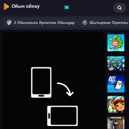
Ойын ойнау
2 Ойыншыға Арналған Ойындар
Шытырман Оқиғалы