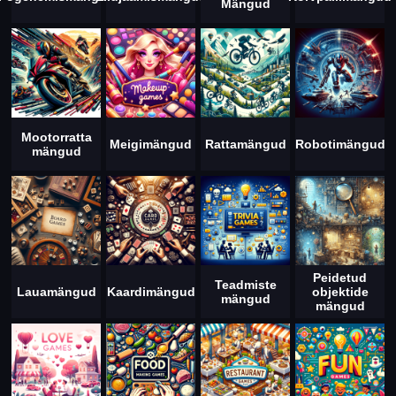
Mängud
Mootorratta
Meigimängud
Rattamängud
Robotimängud
mängud
Peidetud
Teadmiste
Lauamängud
Kaardimängud
objektide
mängud
mängud