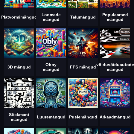
Loomade
Populaarsed
Platvormimängud
Talumängud
mängud
mängud
Obby
võidusõiduautode
3D mängud
FPS mängud
mängud
mängud
Stickmani
Luuremängud
Puslemängud
Arkaadmängud
mängud