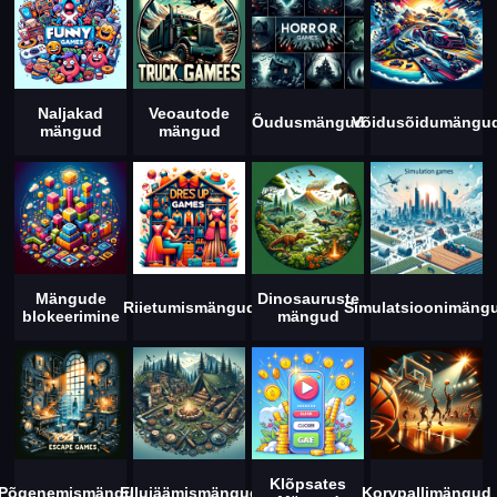
Naljakad
Veoautode
Õudusmängud
Võidusõidumängu
mängud
mängud
Mängude
Dinosauruste
Riietumismängud
Simulatsioonimäng
blokeerimine
mängud
Klõpsates
Põgenemismängud
Ellujäämismängud
Korvpallimängud