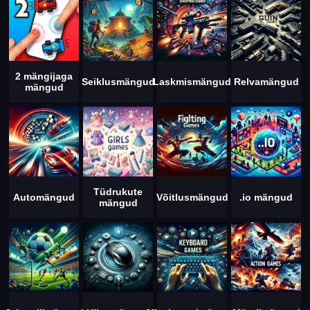
2 mängijaga
Seiklusmängud
Laskmismängud
Relvamängud
mängud
Tüdrukute
Automängud
Võitlusmängud
.io mängud
mängud