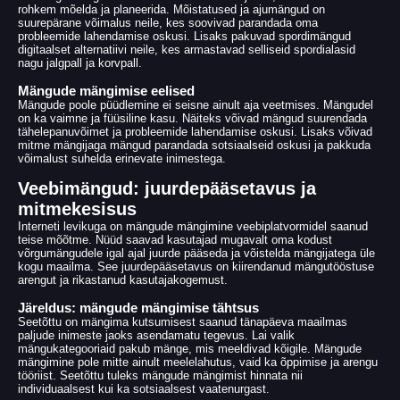
rohkem mõelda ja planeerida. Mõistatused ja ajumängud on
suurepärane võimalus neile, kes soovivad parandada oma
probleemide lahendamise oskusi. Lisaks pakuvad spordimängud
digitaalset alternatiivi neile, kes armastavad selliseid spordialasid
nagu jalgpall ja korvpall.
Mängude mängimise eelised
Mängude poole püüdlemine ei seisne ainult aja veetmises. Mängudel
on ka vaimne ja füüsiline kasu. Näiteks võivad mängud suurendada
tähelepanuvõimet ja probleemide lahendamise oskusi. Lisaks võivad
mitme mängijaga mängud parandada sotsiaalseid oskusi ja pakkuda
võimalust suhelda erinevate inimestega.
Veebimängud: juurdepääsetavus ja
mitmekesisus
Interneti levikuga on mängude mängimine veebiplatvormidel saanud
teise mõõtme. Nüüd saavad kasutajad mugavalt oma kodust
võrgumängudele igal ajal juurde pääseda ja võistelda mängijatega üle
kogu maailma. See juurdepääsetavus on kiirendanud mängutööstuse
arengut ja rikastanud kasutajakogemust.
Järeldus: mängude mängimise tähtsus
Seetõttu on mängima kutsumisest saanud tänapäeva maailmas
paljude inimeste jaoks asendamatu tegevus. Lai valik
mängukategooriaid pakub mänge, mis meeldivad kõigile. Mängude
mängimine pole mitte ainult meelelahutus, vaid ka õppimise ja arengu
tööriist. Seetõttu tuleks mängude mängimist hinnata nii
individuaalsest kui ka sotsiaalsest vaatenurgast.