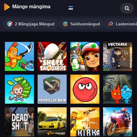
Mänge mängima
2 Mängijaga Mängud
Seiklusmängud
Laskmism