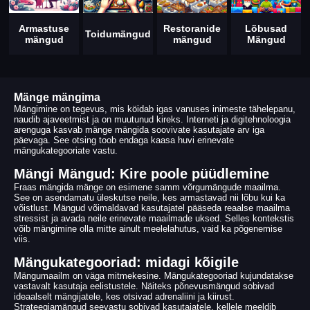
Armastuse
Restoranide
Lõbusad
Toidumängud
mängud
mängud
Mängud
Mänge mängima
Mängimine on tegevus, mis köidab igas vanuses inimeste tähelepanu,
naudib ajaveetmist ja on muutunud kireks. Interneti ja digitehnoloogia
arenguga kasvab mänge mängida soovivate kasutajate arv iga
päevaga. See otsing toob endaga kaasa huvi erinevate
mängukategooriate vastu.
Mängi Mängud: Kire poole püüdlemine
Fraas mängida mänge on esimene samm võrgumängude maailma.
See on asendamatu üleskutse neile, kes armastavad nii lõbu kui ka
võistlust. Mängud võimaldavad kasutajatel pääseda reaalse maailma
stressist ja avada neile erinevate maailmade uksed. Selles kontekstis
võib mängimine olla mitte ainult meelelahutus, vaid ka põgenemise
viis.
Mängukategooriad: midagi kõigile
Mängumaailm on väga mitmekesine. Mängukategooriad kujundatakse
vastavalt kasutaja eelistustele. Näiteks põnevusmängud sobivad
ideaalselt mängijatele, kes otsivad adrenaliini ja kiirust.
Strateegiamängud seevastu sobivad kasutajatele, kellele meeldib