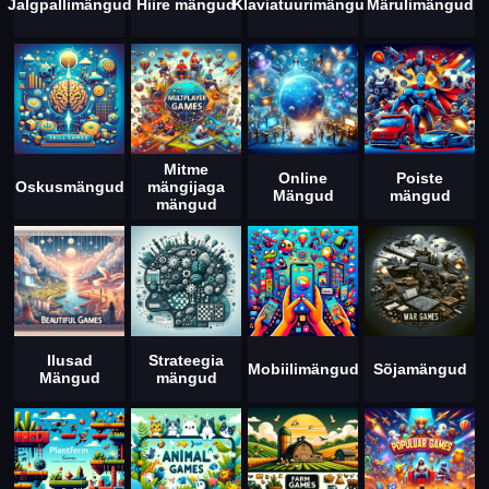
Jalgpallimängud
Hiire mängud
Klaviatuurimängud
Märulimängud
Mitme
Online
Poiste
Oskusmängud
mängijaga
Mängud
mängud
mängud
Ilusad
Strateegia
Mobiilimängud
Sõjamängud
Mängud
mängud