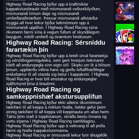
Highway Road Racing býður upp á kraftmiklar
kappakstursbrautir með mismunandi veðurskilyrðum,
mismunandi tímum dags og mismunandi
umferðaraðstæðum. Þessar mismunandi aðstæður
tryggja að hver leikur býður leikmönnum upp á
mismunandi upplifun. Í Highway Road Racing sýna
ökumenn færni sína á vegum fullum af skyndilegum
beygjum, mikilli umferð og óvæntum hindrunum.
Highway Road Racing: Sérsníddu
farartækin þín
Highway Road Racing býður upp á breitt úrval farartækja
og sérstillingarmöguleika, sem gerir hverjum leikmanni
kleift að endurspegla sinn eigin stíl. Skiptu um lit á bílnum
þínum, uppfærðu vélina hans og gerðu loftaflfræðilegar
endurbætur til að standa sig betur í kappakstri. Í Highway
Road Racing er hver bíll einstakur og endurspeglar
sjálfsmynd þína á brautinni.
Highway Road Racing og
samkeppnishæf akstursupplifun
Highway Road Racing býður ekki aðeins ökumönnum
tækifæri til að keppa á miklum hraða, heldur gefur þeim
einnig tækifæri til að keppa við keppinauta um allan heim.
Taktu þinn stað á topplistanum, skráðu bestu tímana og
vertu stjarna í Highway Road Racing samfélaginu.
Highway Road Racing býður upp á vettvang til að prófa
færni og hraða kappakstursmanna.
Highway Road Racing er ómissandi leikur fyrir áhugafólk