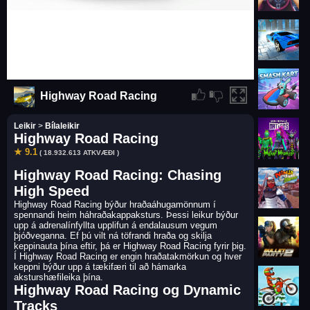
Highway Road Racing
Leikir
>
Bílaleikir
Highway Road Racing
★ 9.1
( 18.932.613 ATKVÆÐI )
Highway Road Racing: Chasing
High Speed
Highway Road Racing býður hraðaáhugamönnum í
spennandi heim háhraðakappaksturs. Þessi leikur býður
upp á adrenalínfyllta upplifun á endalausum vegum
þjóðveganna. Ef þú vilt ná töfrandi hraða og skilja
keppinauta þína eftir, þá er Highway Road Racing fyrir þig.
Í Highway Road Racing er engin hraðatakmörkun og hver
keppni býður upp á tækifæri til að hámarka
aksturshæfileika þína.
Highway Road Racing og Dynamic
Tracks