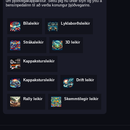
um þjóðvegakappakstur. Settu þig nú undir stýri og ýttu á
bensínpedalinn til að verða konungur þjóðvegarins.
Bílaleikir
Lyklaborðsleikir
Strákaleikir
3D leikir
Kappakstursleikir
Kappakstursleikir
Drift leikir
Rally leikir
Skemmtilegir leikir