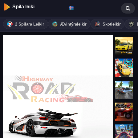
Spila leiki
2 Spilara Leikir
Ævintýraleikir
Skotleikir